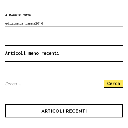
di
4 MAGGIO 2026
Petralia
edizioniarianna2016
Sottana
NAVIGAZIONE
Articoli meno recenti
ARTICOLI
Ricerca
per:
ARTICOLI RECENTI