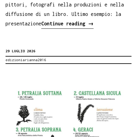
pittori, fotografi nella produzioni e nella
diffusione di un libro. Ultimo esempio: la
Santa
presentazione
Continue reading
→
Franco
da
29 LUGLIO 2026
Torino
edizioniarianna2016
A
TUSA
CON
IL
SUO
ROMANZO
LA
MEMORIA
DEL