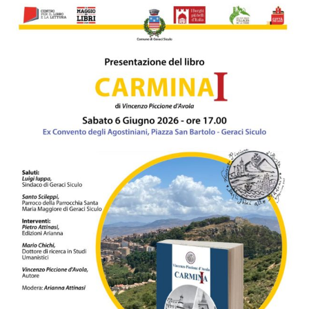
su
Vincenzo
Carollo