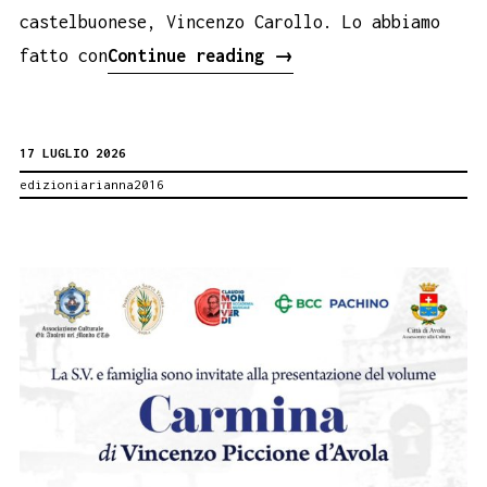
castelbuonese, Vincenzo Carollo. Lo abbiamo
Il
fatto con
Continue reading
→
libro
su
17 LUGLIO 2026
Vincenzo
edizioniarianna2016
Carollo
al
Parlamento
Siciliano