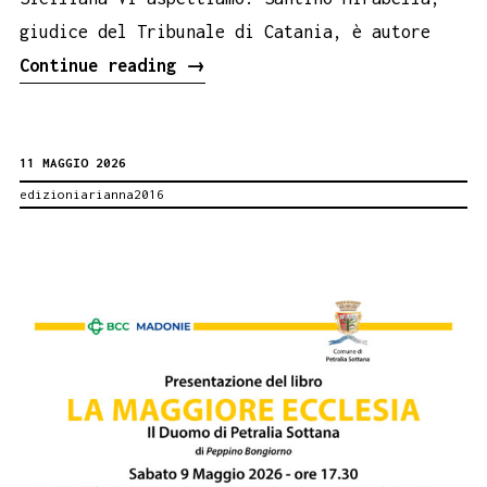
giudice del Tribunale di Catania, è autore
Pippo
Continue reading
→
Baudo
al
11 MAGGIO 2026
Salone
edizioniarianna2016
del
Libro
di
Torino