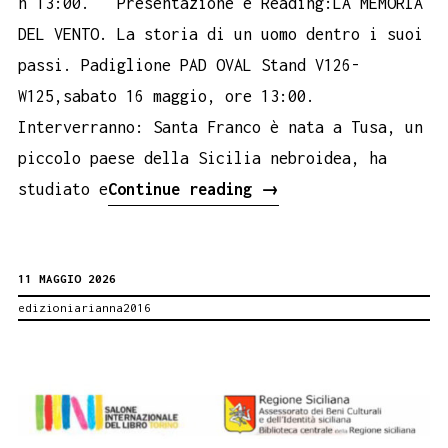
h 13:00. Presentazione e Reading:LA MEMORIA
DEL VENTO. La storia di un uomo dentro i suoi
passi. Padiglione PAD OVAL Stand V126-
W125,sabato 16 maggio, ore 13:00.
Interverranno: Santa Franco è nata a Tusa, un
piccolo paese della Sicilia nebroidea, ha
La
studiato e
Continue reading
→
memoria
del
11 MAGGIO 2026
vento
edizioniarianna2016
al
Salone
del
libro
di