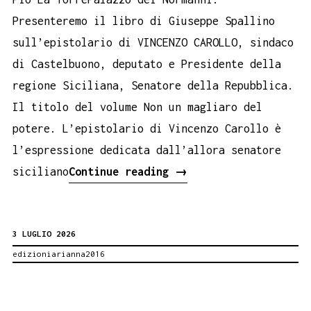
Presenteremo il libro di Giuseppe Spallino
sull’epistolario di VINCENZO CAROLLO, sindaco
di Castelbuono, deputato e Presidente della
regione Siciliana, Senatore della Repubblica.
Il titolo del volume Non un magliaro del
potere. L’epistolario di Vincenzo Carollo è
l’espressione dedicata dall’allora senatore
Al
siciliano
Continue reading
→
Palazzo
Reale
3 LUGLIO 2026
di
edizioniarianna2016
Palermo
il
libro