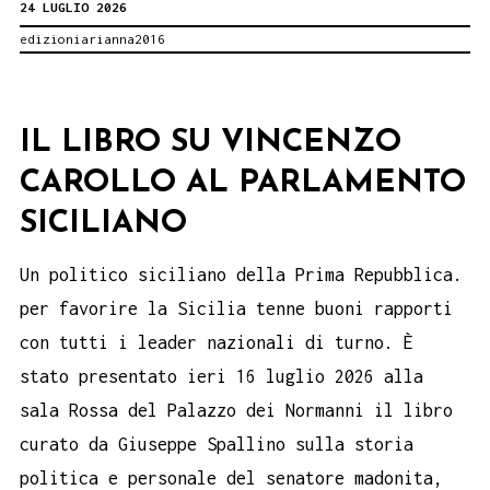
24 LUGLIO 2026
LETTURA
edizioniarianna2016
DELLE
MADONIE.
Festival
IL LIBRO SU VINCENZO
letterario
CAROLLO AL PARLAMENTO
per
bambini.
SICILIANO
Un politico siciliano della Prima Repubblica.
per favorire la Sicilia tenne buoni rapporti
con tutti i leader nazionali di turno. È
stato presentato ieri 16 luglio 2026 alla
sala Rossa del Palazzo dei Normanni il libro
curato da Giuseppe Spallino sulla storia
politica e personale del senatore madonita,