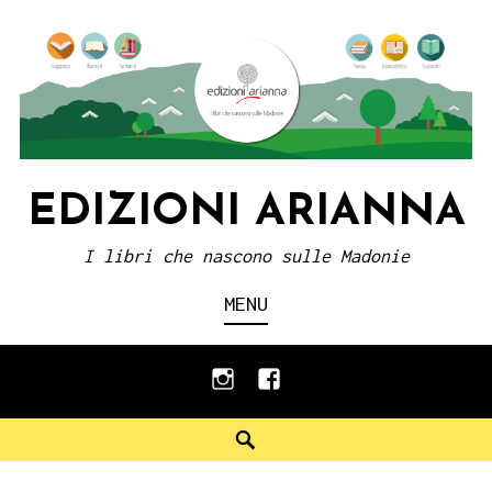
Skip
to
content
EDIZIONI ARIANNA
I libri che nascono sulle Madonie
MENU
instagram
facebook
Search