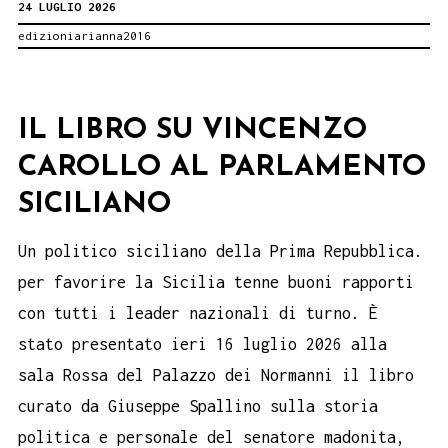
24 LUGLIO 2026
LETTURA
edizioniarianna2016
DELLE
MADONIE.
Festival
IL LIBRO SU VINCENZO
letterario
CAROLLO AL PARLAMENTO
per
bambini.
SICILIANO
Un politico siciliano della Prima Repubblica.
per favorire la Sicilia tenne buoni rapporti
con tutti i leader nazionali di turno. È
stato presentato ieri 16 luglio 2026 alla
sala Rossa del Palazzo dei Normanni il libro
curato da Giuseppe Spallino sulla storia
politica e personale del senatore madonita,