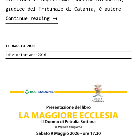
giudice del Tribunale di Catania, è autore
Pippo
Continue reading
→
Baudo
al
11 MAGGIO 2026
Salone
edizioniarianna2016
del
Libro
di
Torino