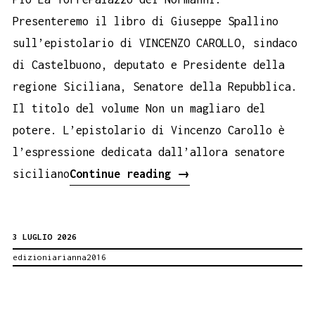
Presenteremo il libro di Giuseppe Spallino
sull’epistolario di VINCENZO CAROLLO, sindaco
di Castelbuono, deputato e Presidente della
regione Siciliana, Senatore della Repubblica.
Il titolo del volume Non un magliaro del
potere. L’epistolario di Vincenzo Carollo è
l’espressione dedicata dall’allora senatore
Al
siciliano
Continue reading
→
Palazzo
Reale
3 LUGLIO 2026
di
edizioniarianna2016
Palermo
il
libro