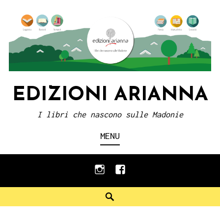
Skip
to
content
EDIZIONI ARIANNA
I libri che nascono sulle Madonie
MENU
instagram
facebook
Search