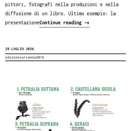
pittori, fotografi nella produzioni e nella
diffusione di un libro. Ultimo esempio: la
Santa
presentazione
Continue reading
→
Franco
da
29 LUGLIO 2026
Torino
edizioniarianna2016
A
TUSA
CON
IL
SUO
ROMANZO
LA
MEMORIA
DEL