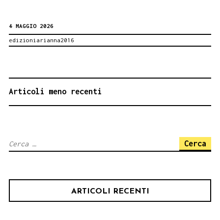
di
4 MAGGIO 2026
Petralia
edizioniarianna2016
Sottana
NAVIGAZIONE
Articoli meno recenti
ARTICOLI
Ricerca
per:
ARTICOLI RECENTI