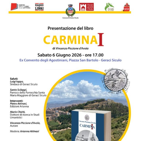
su
Vincenzo
Carollo