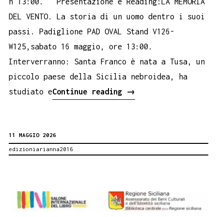
h 13:00. Presentazione e Reading:LA MEMORIA
DEL VENTO. La storia di un uomo dentro i suoi
passi. Padiglione PAD OVAL Stand V126-
W125,sabato 16 maggio, ore 13:00.
Interverranno: Santa Franco è nata a Tusa, un
piccolo paese della Sicilia nebroidea, ha
La
studiato e
Continue reading
→
memoria
del
11 MAGGIO 2026
vento
edizioniarianna2016
al
Salone
del
libro
di