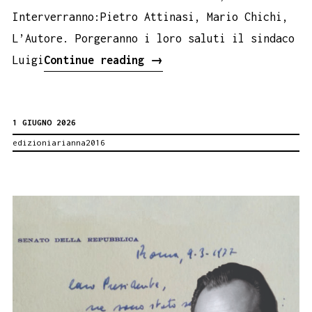
Interverranno:Pietro Attinasi, Mario Chichi,
L’Autore. Porgeranno i loro saluti il sindaco
Le
Luigi
Continue reading
→
poesie
tematiche
1 GIUGNO 2026
di
edizioniarianna2016
Vincenzo
Piccione