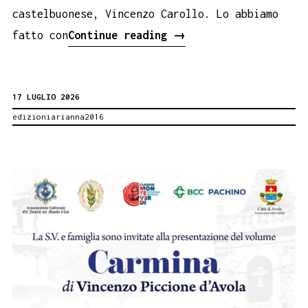
castelbuonese, Vincenzo Carollo. Lo abbiamo
Il
fatto con
Continue reading
→
libro
su
17 LUGLIO 2026
Vincenzo
edizioniarianna2016
Carollo
al
Parlamento
Siciliano