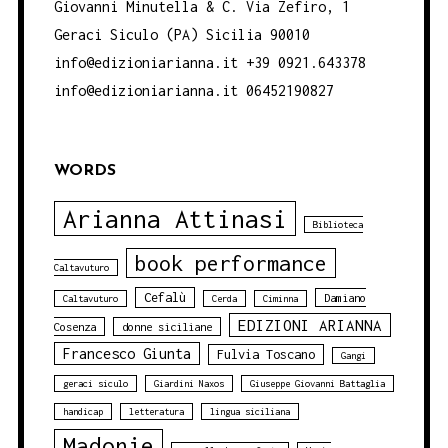
Giovanni Minutella & C. Via Zefiro, 1
Geraci Siculo (PA) Sicilia 90010
info@edizioniarianna.it +39 0921.643378
info@edizioniarianna.it 06452190827
WORDS
Arianna Attinasi
Biblioteca
book performance
Caltavuturo
Cefalù
Damiano
Caltavuturo
Cerda
Ciminna
EDIZIONI ARIANNA
Cosenza
donne siciliane
Francesco Giunta
Fulvia Toscano
Gangi
geraci siculo
Giardini Naxos
Giuseppe Giovanni Battaglia
handicap
letteratura
lingua siciliana
Madonie