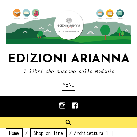
Skip
to
content
EDIZIONI ARIANNA
I libri che nascono sulle Madonie
MENU
instagram
facebook
Search
Home
/
Shop on line
/ Architettura 1 |