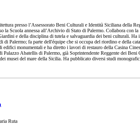
ttura presso l’Assessorato Beni Culturali e Identità Siciliana della Regi
o la Scuola annessa all’Archivio di Stato di Palermo. Collabora con la Fa
i Giardini e della disciplina di tutela e salvaguardia dei beni culturali. 
di di Palermo; fa parte dell'équipe che si occupa del riordino e della c
i edifici monumentali e ha diretto i lavori di restauro della Casina Cine
i Palazzo Abatellis di Palermo, già Soprintendente Reggente dei Beni C
i musei del mare della Sicilia. Ha pubblicato diversi studi monografici e
a
aria Ruta