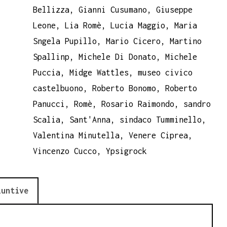
di)
Bellizza
,
Gianni Cusumano
,
Giuseppe
quantità
Leone
,
Lia Romè
,
Lucia Maggio
,
Maria
Sngela Pupillo
,
Mario Cicero
,
Martino
Spallinp
,
Michele Di Donato
,
Michele
Puccia
,
Midge Wattles
,
museo civico
castelbuono
,
Roberto Bonomo
,
Roberto
Panucci
,
Romè
,
Rosario Raimondo
,
sandro
Scalia
,
Sant'Anna
,
sindaco Tumminello
,
Valentina Minutella
,
Venere Ciprea
,
Vincenzo Cucco
,
Ypsigrock
iuntive