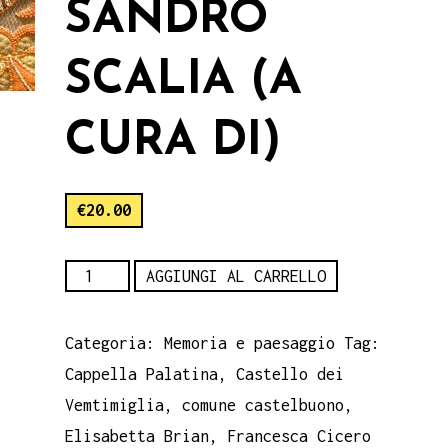
SANDRO
SCALIA (A
CURA DI)
€
20.00
CASTELBUONO
AGGIUNGI AL CARRELLO
Fotografie.
Sandro
Categoria:
Memoria e paesaggio
Tag:
Scalia
Cappella Palatina
,
Castello dei
(a
Vemtimiglia
,
comune castelbuono
,
cura
Elisabetta Brian
,
Francesca Cicero