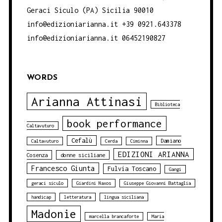
Geraci Siculo (PA) Sicilia 90010
info@edizioniarianna.it +39 0921.643378
info@edizioniarianna.it 06452190827
WORDS
Arianna Attinasi
Biblioteca
book performance
Caltavuturo
Cefalù
Damiano
Caltavuturo
Cerda
Ciminna
EDIZIONI ARIANNA
Cosenza
donne siciliane
Francesco Giunta
Fulvia Toscano
Gangi
geraci siculo
Giardini Naxos
Giuseppe Giovanni Battaglia
handicap
letteratura
lingua siciliana
Madonie
marcella brancaforte
Maria