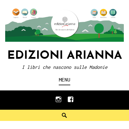
Skip
to
content
EDIZIONI ARIANNA
I libri che nascono sulle Madonie
MENU
instagram
facebook
Search