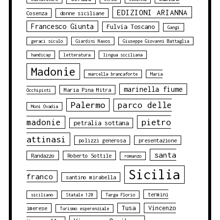
EDIZIONI ARIANNA
Cosenza
donne siciliane
Francesco Giunta
Fulvia Toscano
Gangi
geraci siculo
Giardini Naxos
Giuseppe Giovanni Battaglia
handicap
letteratura
lingua siciliana
Madonie
marcella brancaforte
Maria
marinella fiume
Maria Pina Mitra
Occhipinti
Palermo
parco delle
Moni Ovadia
pietro
madonie
petralia sottana
attinasi
polizzi generosa
presentazione
santa
Randazzo
Roberto Sottile
romanzo
Sicilia
franco
santino mirabella
termini
siciliano
Statale 120
Targa Florio
Tusa
Vincenzo
imerese
Turismo esperenziale