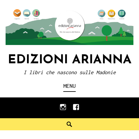
Skip
to
content
EDIZIONI ARIANNA
I libri che nascono sulle Madonie
MENU
instagram
facebook
Search