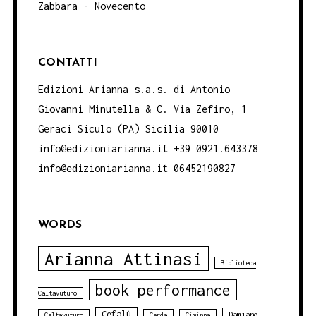
Zabbara - Novecento
CONTATTI
Edizioni Arianna s.a.s. di Antonio
Giovanni Minutella & C. Via Zefiro, 1
Geraci Siculo (PA) Sicilia 90010
info@edizioniarianna.it +39 0921.643378
info@edizioniarianna.it 06452190827
WORDS
Arianna Attinasi
Biblioteca
book performance
Caltavuturo
Cefalù
Damiano
Caltavuturo
Cerda
Ciminna