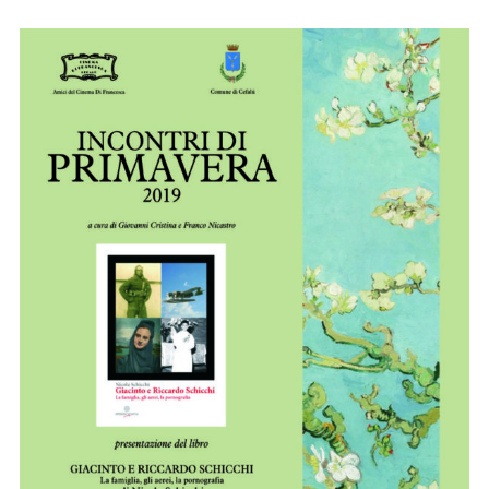
Tysandros
Pizzeria
La
Sirena.
31
agosto