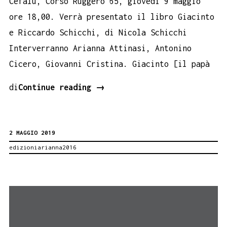
Cefalù, Corso Ruggero 65, giovedì 9 maggio
ore 18,00. Verrà presentato il libro Giacinto
e Riccardo Schicchi, di Nicola Schicchi
Interverranno Arianna Attinasi, Antonino
Cicero, Giovanni Cristina. Giacinto [il papà
Eros
di
Continue reading
→
e
voli.
2 MAGGIO 2019
A
edizioniarianna2016
Cefalù
Giacinto
e
Riccardo
Schicchi,