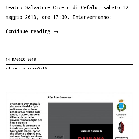
teatro Salvatore Cicero di Cefalù, sabato 12
maggio 2018, ore 17:30. Interverranno:
Luna
Continue reading
→
barocca,
il
14 MAGGIO 2018
primo
edizioniarianna2016
romanzo
di
Santa
Franco.
A
Cefalù
il
12