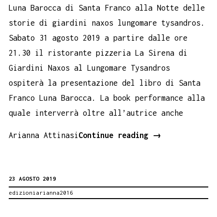
Luna Barocca di Santa Franco alla Notte delle
storie di giardini naxos lungomare tysandros.
Sabato 31 agosto 2019 a partire dalle ore
21.30 il ristorante pizzeria La Sirena di
Giardini Naxos al Lungomare Tysandros
ospiterà la presentazione del libro di Santa
Franco Luna Barocca. La book performance alla
quale interverrà oltre all’autrice anche
Luna
Arianna Attinasi
Continue reading
→
Barocca
a
23 AGOSTO 2019
Giardini
edizioniarianna2016
Naxos
Lungomare