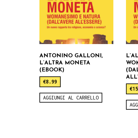
ANTONINO GALLONI,
L’A
L’ALTRA MONETA
WOM
(EBOOK)
(DA
ALL
€
8.99
€
1
AGGIUNGI AL CARRELLO
AG