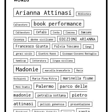
WORDS
Arianna Attinasi
Biblioteca
book performance
Caltavuturo
Cefalù
Damiano
Caltavuturo
Cerda
Ciminna
EDIZIONI ARIANNA
Cosenza
donne siciliane
Francesco Giunta
Fulvia Toscano
Gangi
geraci siculo
Giardini Naxos
Giuseppe Giovanni Battaglia
handicap
letteratura
lingua siciliana
Madonie
marcella brancaforte
Maria
marinella fiume
Maria Pina Mitra
Occhipinti
Palermo
parco delle
Moni Ovadia
pietro
madonie
petralia sottana
attinasi
polizzi generosa
presentazione
santa
Randazzo
Roberto Sottile