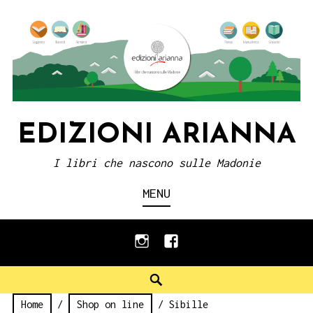
Skip
to
content
EDIZIONI ARIANNA
I libri che nascono sulle Madonie
MENU
instagram
facebook
Search
Home
/
Shop on line
/ Sibille