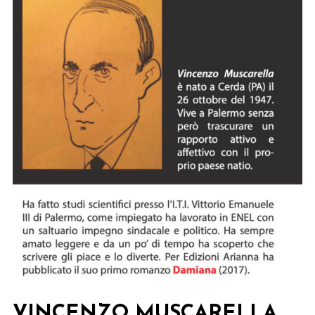
Luzzio.
Educare
i
bimbi
all’amore
VINCENZO MUSCARELLA