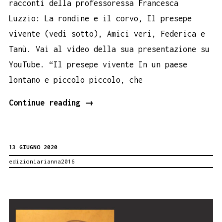
racconti della professoressa Francesca
Luzzio: La rondine e il corvo, Il presepe
vivente (vedi sotto), Amici veri, Federica e
Tanù. Vai al video della sua presentazione su
YouTube. “Il presepe vivente In un paese
lontano e piccolo piccolo, che
I
Continue reading
→
colori
delle
13 GIUGNO 2020
parole.
edizioniarianna2016
Le
favole
di
Francesca