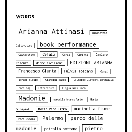
WORDS
Arianna Attinasi
Biblioteca
book performance
Caltavuturo
Cefalù
Damiano
Caltavuturo
Cerda
Ciminna
EDIZIONI ARIANNA
Cosenza
donne siciliane
Francesco Giunta
Fulvia Toscano
Gangi
geraci siculo
Giardini Naxos
Giuseppe Giovanni Battaglia
handicap
letteratura
lingua siciliana
Madonie
marcella brancaforte
Maria
marinella fiume
Maria Pina Mitra
Occhipinti
Palermo
parco delle
Moni Ovadia
pietro
madonie
petralia sottana