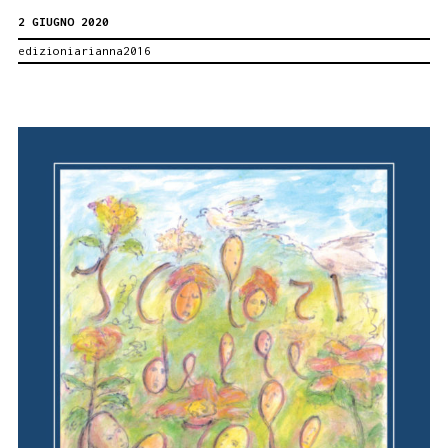
2 GIUGNO 2020
suo
edizioniarianna2016
secondo
romanzo:
Maruzza