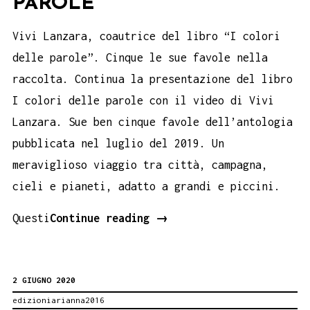
PAROLE
Vivi Lanzara, coautrice del libro “I colori
delle parole”. Cinque le sue favole nella
raccolta. Continua la presentazione del libro
I colori delle parole con il video di Vivi
Lanzara. Sue ben cinque favole dell’antologia
pubblicata nel luglio del 2019. Un
meraviglioso viaggio tra città, campagna,
cieli e pianeti, adatto a grandi e piccini.
Vivi
Questi
Continue reading
→
Lanzara,
le
2 GIUGNO 2020
favole
edizioniarianna2016
degli