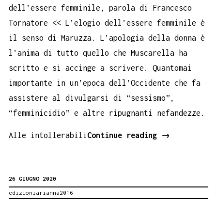
dell’essere femminile, parola di Francesco
Tornatore << L’elogio dell’essere femminile è
il senso di Maruzza. L’apologia della donna è
l’anima di tutto quello che Muscarella ha
scritto e si accinge a scrivere. Quantomai
importante in un’epoca dell’Occidente che fa
assistere al divulgarsi di “sessismo”,
“femminicidio” e altre ripugnanti nefandezze.
In
Alle intollerabili
Continue reading
→
libreria
Maruzza,
26 GIUGNO 2020
secondo
edizioniarianna2016
romanzo
di