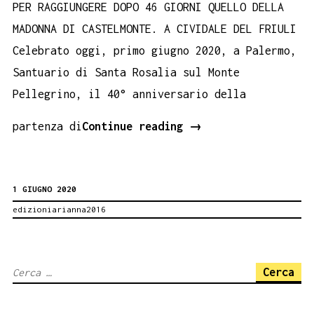
PER RAGGIUNGERE DOPO 46 GIORNI QUELLO DELLA
MADONNA DI CASTELMONTE. A CIVIDALE DEL FRIULI
Celebrato oggi, primo giugno 2020, a Palermo,
Santuario di Santa Rosalia sul Monte
Pellegrino, il 40° anniversario della
PALERMO
partenza di
Continue reading
→
PRIMO
GIUGNO
1 GIUGNO 2020
1980
edizioniarianna2016
DAMIANO
COSENZA
INIZIA
Ricerca
PRIMO
per:
VIAGGIO