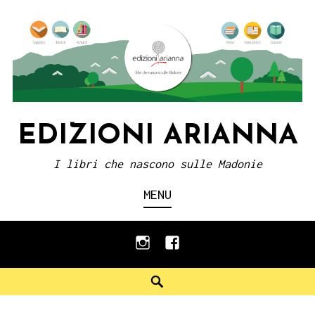
Skip
to
content
EDIZIONI ARIANNA
I libri che nascono sulle Madonie
MENU
instagram
facebook
Search