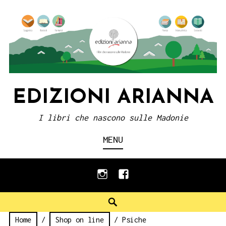
Skip
to
content
EDIZIONI ARIANNA
I libri che nascono sulle Madonie
MENU
instagram
facebook
Search
Home
/
Shop on line
/ Psiche