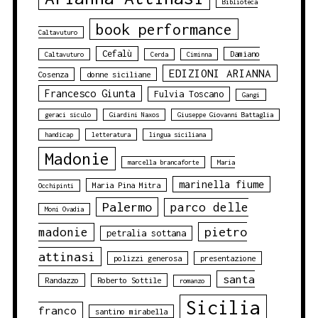
Biblioteca
book performance
Caltavuturo
Cefalù
Damiano
Caltavuturo
Cerda
Ciminna
EDIZIONI ARIANNA
Cosenza
donne siciliane
Francesco Giunta
Fulvia Toscano
Gangi
geraci siculo
Giardini Naxos
Giuseppe Giovanni Battaglia
handicap
letteratura
lingua siciliana
Madonie
marcella brancaforte
Maria
marinella fiume
Maria Pina Mitra
Occhipinti
Palermo
parco delle
Moni Ovadia
pietro
madonie
petralia sottana
attinasi
polizzi generosa
presentazione
santa
Randazzo
Roberto Sottile
romanzo
Sicilia
franco
santino mirabella