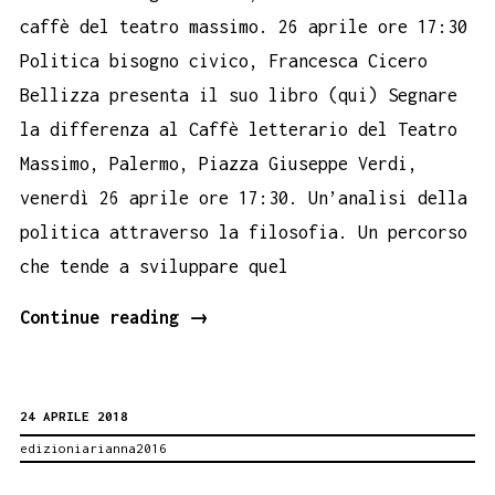
caffè del teatro massimo. 26 aprile ore 17:30
Politica bisogno civico, Francesca Cicero
Bellizza presenta il suo libro (qui) Segnare
la differenza al Caffè letterario del Teatro
Massimo, Palermo, Piazza Giuseppe Verdi,
venerdì 26 aprile ore 17:30. Un’analisi della
politica attraverso la filosofia. Un percorso
che tende a sviluppare quel
Politica
Continue reading
→
bisogno
civico.
24 APRILE 2018
Francesca
edizioniarianna2016
Cicero
Bellizza