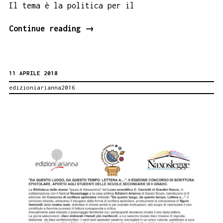
Il tema è la politica per il
Isnello
Continue reading
→
segna
la
11 APRILE 2018
differenza
edizioniarianna2016
con
Francesca
Cicero
Bellizza