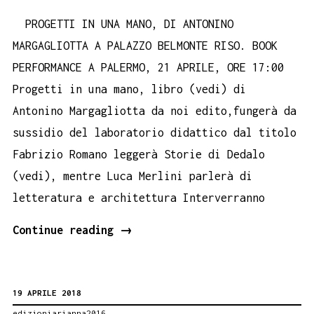
PROGETTI IN UNA MANO, DI ANTONINO
MARGAGLIOTTA A PALAZZO BELMONTE RISO. BOOK
PERFORMANCE A PALERMO, 21 APRILE, ORE 17:00
Progetti in una mano, libro (vedi) di
Antonino Margagliotta da noi edito,fungerà da
sussidio del laboratorio didattico dal titolo
Fabrizio Romano leggerà Storie di Dedalo
(vedi), mentre Luca Merlini parlerà di
letteratura e architettura Interverranno
PROGETTI
Continue reading
→
IN
UNA
19 APRILE 2018
MANO
edizioniarianna2016