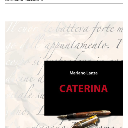
DI
ANTONINO
MARGAGLIOTTA.
LABORATORIO
DIDATTICO
A
PALAZZO
BELMONTE
RISO:
LIBRI
COME
ARCHITETTURE.
21
aprile