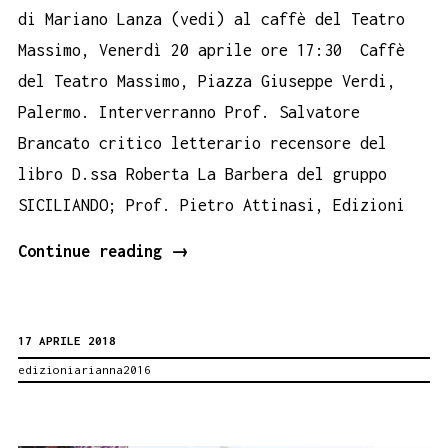
di Mariano Lanza (vedi) al caffè del Teatro
Massimo, Venerdì 20 aprile ore 17:30 Caffè
del Teatro Massimo, Piazza Giuseppe Verdi,
Palermo. Interverranno Prof. Salvatore
Brancato critico letterario recensore del
libro D.ssa Roberta La Barbera del gruppo
SICILIANDO; Prof. Pietro Attinasi, Edizioni
Caterina
Continue reading
→
di
Mariano
17 APRILE 2018
Lanza
edizioniarianna2016
al
caffè
del