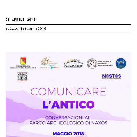
Attinasi
al
28 APRILE 2018
convegno
edizioniarianna2016
DONNA
SICILIA
E
CULTURA.
PALERMO
VILLA
NISCEMI,
3
MAGGIO