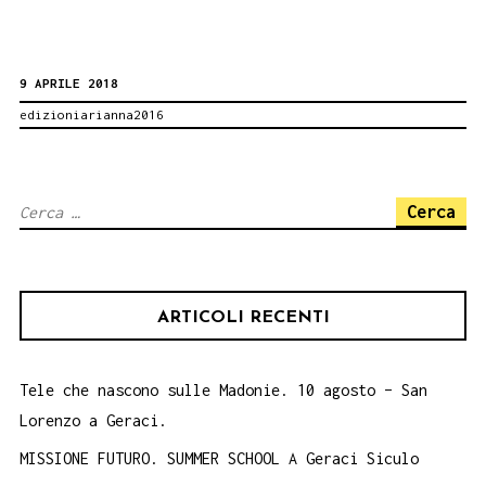
Balistreri.
Scrivi
9 APRILE 2018
una
edizioniarianna2016
lettera
a…
Da
Ricerca
questo
per:
luogo
da
ARTICOLI RECENTI
questo
tempo.
Tele che nascono sulle Madonie. 10 agosto – San
Lorenzo a Geraci.
MISSIONE FUTURO. SUMMER SCHOOL A Geraci Siculo