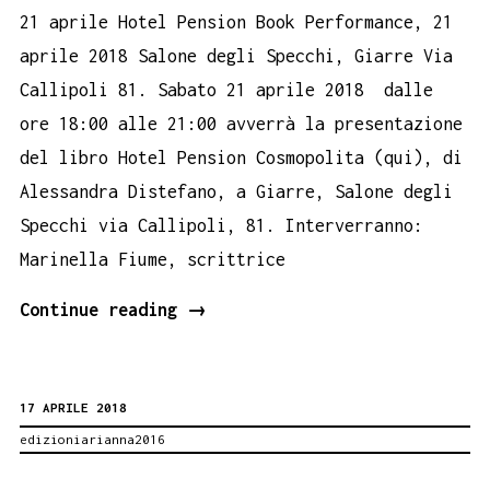
21 aprile Hotel Pension Book Performance, 21
aprile 2018 Salone degli Specchi, Giarre Via
Callipoli 81. Sabato 21 aprile 2018 dalle
ore 18:00 alle 21:00 avverrà la presentazione
del libro Hotel Pension Cosmopolita (qui), di
Alessandra Distefano, a Giarre, Salone degli
Specchi via Callipoli, 81. Interverranno:
Marinella Fiume, scrittrice
Hotel
Continue reading
→
Pension
Book
17 APRILE 2018
Performance,
edizioniarianna2016
Giarre
(CT)