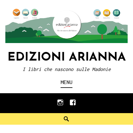
Skip
to
content
EDIZIONI ARIANNA
I libri che nascono sulle Madonie
MENU
instagram
facebook
Search