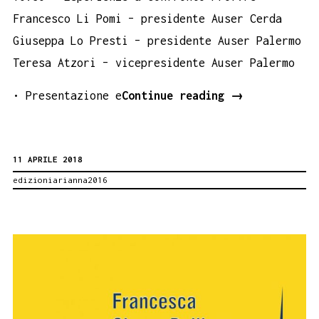
Francesco Li Pomi – presidente Auser Cerda
Giuseppa Lo Presti – presidente Auser Palermo
Teresa Atzori – vicepresidente Auser Palermo
Damiana
• Presentazione e
Continue reading
→
all’Universit
popolare
11 APRILE 2018
di
edizioniarianna2016
Palermo,
24
aprile