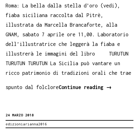
Roma: La bella dalla stella d’oro (vedi),
fiaba siciliana raccolta dal Pitrè,
illustrata da Marcella Brancaforte, alla
GNAM, sabato 7 aprile ore 11,00. Laboratorio
dell’illustratrice che leggerà la fiaba e
illustrerà le immagini del libro TURUTUN
TURUTUN TURUTUN La Sicilia può vantare un
ricco patrimonio di tradizioni orali che trae
ROMA:
spunto dal folclore
Continue reading
→
LA
BELLA
24 MARZO 2018
DALLA
edizioniarianna2016
STELLA
D’ORO