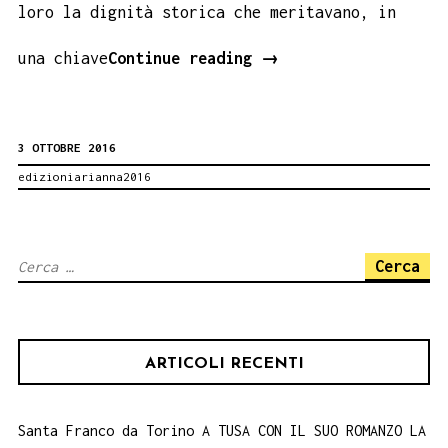
loro la dignità storica che meritavano, in
Donne
una chiave
Continue reading
→
di
Zagara
3 OTTOBRE 2016
–
edizioniarianna2016
Book
Performance
Ricerca
per:
ARTICOLI RECENTI
Santa Franco da Torino A TUSA CON IL SUO ROMANZO LA