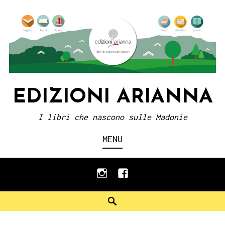
Skip
to
content
EDIZIONI ARIANNA
I libri che nascono sulle Madonie
MENU
instagram
facebook
Search