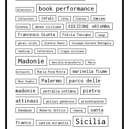
book performance
Caltavuturo
Cefalù
Damiano
Caltavuturo
Cerda
Ciminna
EDIZIONI ARIANNA
Cosenza
donne siciliane
Francesco Giunta
Fulvia Toscano
Gangi
geraci siculo
Giardini Naxos
Giuseppe Giovanni Battaglia
handicap
letteratura
lingua siciliana
Madonie
marcella brancaforte
Maria
marinella fiume
Maria Pina Mitra
Occhipinti
Palermo
parco delle
Moni Ovadia
pietro
madonie
petralia sottana
attinasi
polizzi generosa
presentazione
santa
Randazzo
Roberto Sottile
romanzo
Sicilia
franco
santino mirabella