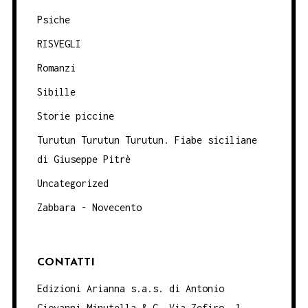
Psiche
RISVEGLI
Romanzi
Sibille
Storie piccine
Turutun Turutun Turutun. Fiabe siciliane
di Giuseppe Pitrè
Uncategorized
Zabbara - Novecento
CONTATTI
Edizioni Arianna s.a.s. di Antonio
Giovanni Minutella & C. Via Zefiro, 1