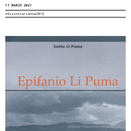
17 MARZO 2021
Fiaba
edizioniarianna2016
di
Virus
Corona.
Albo
illustrato