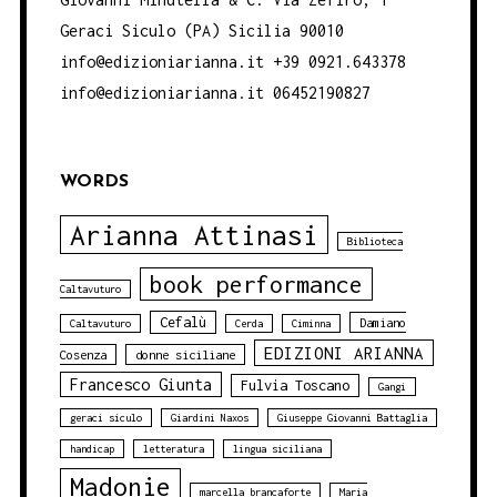
Geraci Siculo (PA) Sicilia 90010
info@edizioniarianna.it +39 0921.643378
info@edizioniarianna.it 06452190827
WORDS
Arianna Attinasi
Biblioteca
book performance
Caltavuturo
Cefalù
Damiano
Caltavuturo
Cerda
Ciminna
EDIZIONI ARIANNA
Cosenza
donne siciliane
Francesco Giunta
Fulvia Toscano
Gangi
geraci siculo
Giardini Naxos
Giuseppe Giovanni Battaglia
handicap
letteratura
lingua siciliana
Madonie
marcella brancaforte
Maria