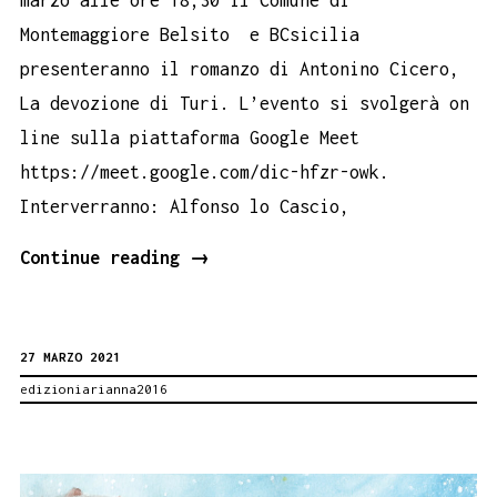
marzo alle ore 18,30 il Comune di
Montemaggiore Belsito e BCsicilia
presenteranno il romanzo di Antonino Cicero,
La devozione di Turi. L’evento si svolgerà on
line sulla piattaforma Google Meet
https://meet.google.com/dic-hfzr-owk.
Interverranno: Alfonso lo Cascio,
La
Continue reading
→
Buona
Sicilia
27 MARZO 2021
che
edizioniarianna2016
legge
i
libri.