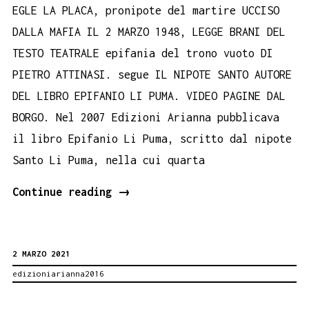
EGLE LA PLACA, pronipote del martire UCCISO
DALLA MAFIA IL 2 MARZO 1948, LEGGE BRANI DEL
TESTO TEATRALE epifania del trono vuoto DI
PIETRO ATTINASI. segue IL NIPOTE SANTO AUTORE
DEL LIBRO EPIFANIO LI PUMA. VIDEO PAGINE DAL
BORGO. Nel 2007 Edizioni Arianna pubblicava
il libro Epifanio Li Puma, scritto dal nipote
Santo Li Puma, nella cui quarta
Epifanio
Continue reading
→
Li
Puma,
2 MARZO 2021
ucciso
edizioniarianna2016
dalla
mafia