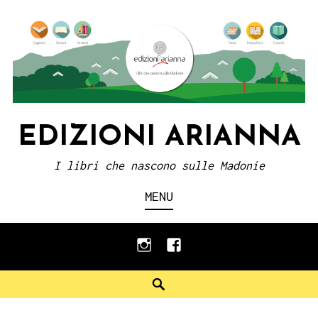
Skip
to
content
EDIZIONI ARIANNA
I libri che nascono sulle Madonie
MENU
instagram
facebook
Search