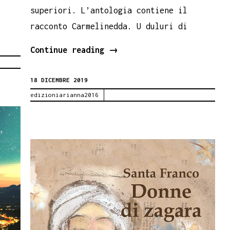
superiori. L’antologia contiene il
racconto Carmelinedda. U duluri di
Carmelinedda
Continue reading
→
di
18 DICEMBRE 2019
Santa
edizioniarianna2016
Franco
nell’antologia
L’isola
singolare.
Liceo
Umberto
I
di
Palermo.