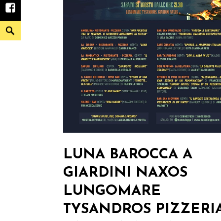
agosto
facebook
Search
LUNA BAROCCA A
GIARDINI NAXOS
LUNGOMARE
TYSANDROS PIZZERI