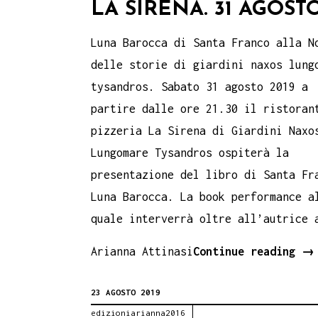
LA SIRENA. 31 AGOST
Luna Barocca di Santa Franco alla N
delle storie di giardini naxos lung
tysandros. Sabato 31 agosto 2019 a
partire dalle ore 21.30 il ristoran
pizzeria La Sirena di Giardini Naxo
Lungomare Tysandros ospiterà la
presentazione del libro di Santa Fr
Luna Barocca. La book performance a
quale interverrà oltre all’autrice 
Lu
Arianna Attinasi
Continue reading
→
Ba
23 AGOSTO 2019
a
edizioniarianna2016
Gi