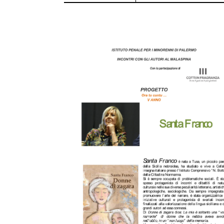
Na
Lu
Ty
Pi
La
Si
31
ag