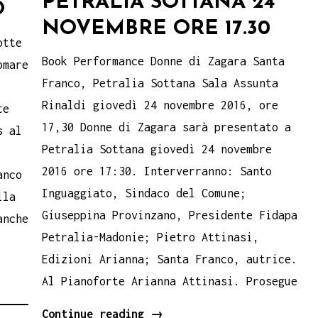
PETRALIA SOTTANA 24
O
NOVEMBRE ORE 17.30
otte
Book Performance Donne di Zagara Santa
omare
Franco, Petralia Sottana Sala Assunta
Rinaldi giovedì 24 novembre 2016, ore
te
17,30 Donne di Zagara sarà presentato a
s al
Petralia Sottana giovedì 24 novembre
2016 ore 17:30. Interverranno: Santo
anco
Inguaggiato, Sindaco del Comune;
lla
Giuseppina Provinzano, Presidente Fidapa
anche
Petralia-Madonie; Pietro Attinasi,
na
Edizioni Arianna; Santa Franco, autrice.
rocca
Al Pianoforte Arianna Attinasi. Prosegue
Donne
Continue reading
→
ardini