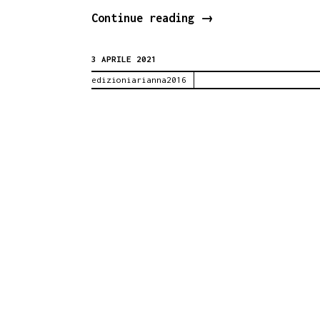
Camera
Continue reading
→
del
3 APRILE 2021
Lavoro.
edizioniarianna2016
Presentazione
BCsicilia
6
aprile