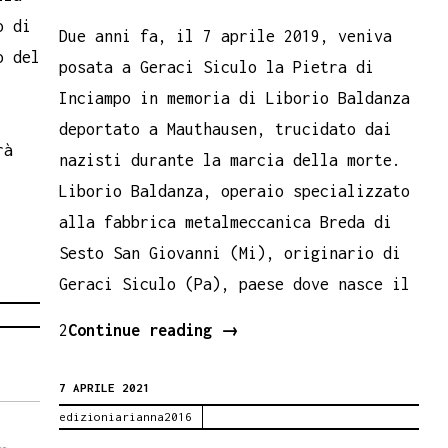
o di
Due anni fa, il 7 aprile 2019, veniva
o del
posata a Geraci Siculo la Pietra di
Inciampo in memoria di Liborio Baldanza
deportato a Mauthausen, trucidato dai
rà
nazisti durante la marcia della morte.
Liborio Baldanza, operaio specializzato
alla fabbrica metalmeccanica Breda di
Sesto San Giovanni (Mi), originario di
Geraci Siculo (Pa), paese dove nasce il
Pietra
2
Continue reading
→
d’inciampo
7 APRILE 2021
per
edizioniarianna2016
Liborio