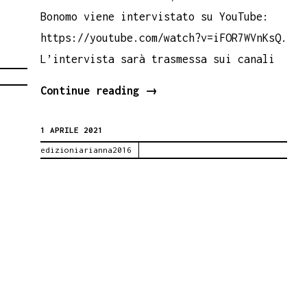
Bonomo viene intervistato su YouTube:
https://youtube.com/watch?v=iFOR7WVnKsQ.
L’intervista sarà trasmessa sui canali
Davide
Continue reading
→
Bonomo
1 APRILE 2021
al
edizioniarianna2016
Giallo
Festival