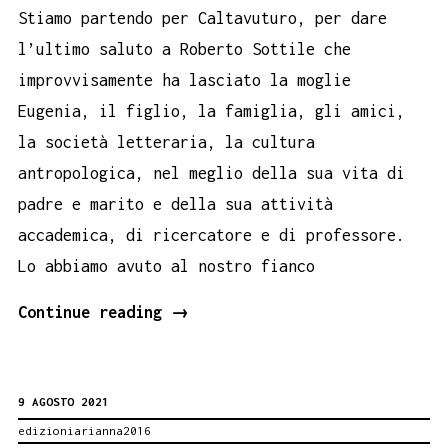
Stiamo partendo per Caltavuturo, per dare
alla
l’ultimo saluto a Roberto Sottile che
Breda
improvvisamente ha lasciato la moglie
di
Eugenia, il figlio, la famiglia, gli amici,
Sesto
la società letteraria, la cultura
San
antropologica, nel meglio della sua vita di
Giovanni.
padre e marito e della sua attività
deportato
accademica, di ricercatore e di professore.
e
Lo abbiamo avuto al nostro fianco
sfinito
a
TI
Continue reading
→
Mauthausen.
SALUTU,
ROBERTO
9 AGOSTO 2021
SOTTILE.
edizioniarianna2016