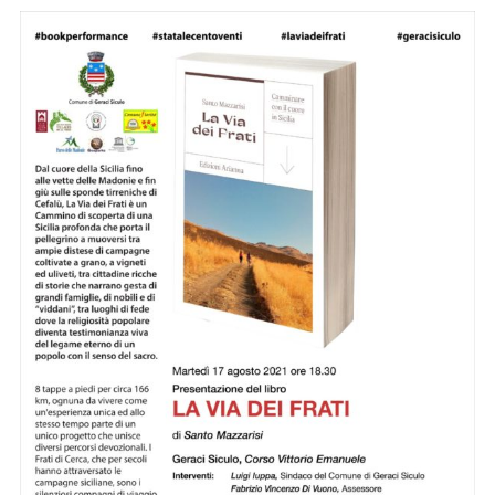
Mazzarisi
a
Resuttano.