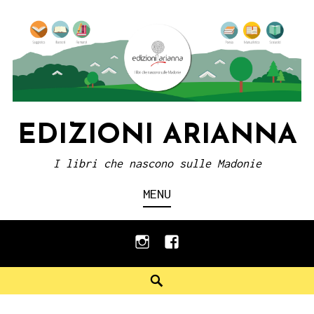
Skip
to
content
EDIZIONI ARIANNA
I libri che nascono sulle Madonie
MENU
instagram
facebook
Search