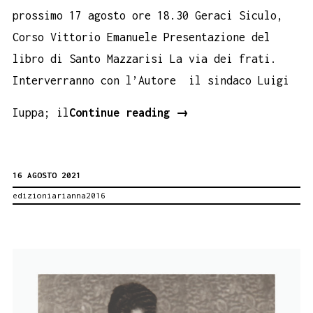
prossimo 17 agosto ore 18.30 Geraci Siculo,
Corso Vittorio Emanuele Presentazione del
libro di Santo Mazzarisi La via dei frati.
Interverranno con l’Autore il sindaco Luigi
LA
Iuppa; il
Continue reading
→
VIA
DEI
16 AGOSTO 2021
FRATI
edizioniarianna2016
di
Santo
Mazzarisi.
Presentazione
a
Geraci.