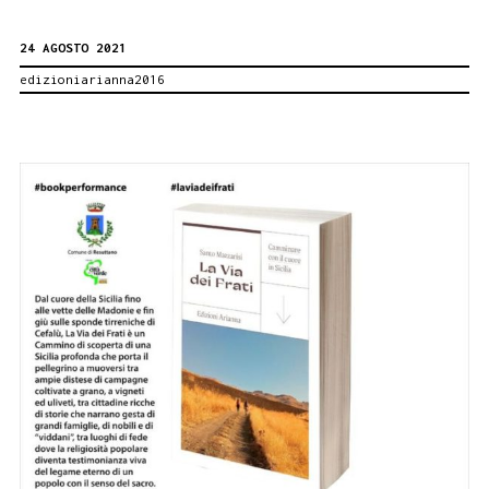
Festival.
24 AGOSTO 2021
Termini
edizioniarianna2016
Imerese
31
agosto
–
5
settembre
2021