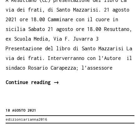
via dei frati, di Santo Mazzarisi. 21 agosto
2021 ore 18.00 Camminare con il cuore in
sicilia Sabato 21 agosto ore 18.00 Resuttano,
ex Scuola Media, Via F. Juvarra 3
Presentazione del libro di Santo Mazzarisi La
via dei frati. Interverranno con l’Autore il
sindaco Rosario Carapezza; l’assessore
La
Continue reading
→
via
dei
18 AGOSTO 2021
frati
edizioniarianna2016
guida
di
Santo