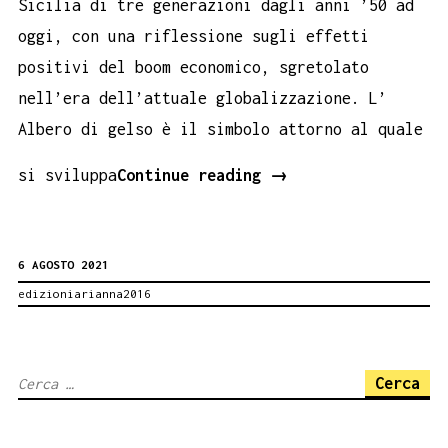
Sicilia di tre generazioni dagli anni ’50 ad
oggi, con una riflessione sugli effetti
positivi del boom economico, sgretolato
nell’era dell’attuale globalizzazione. L’
Albero di gelso è il simbolo attorno al quale
L’albero
si sviluppa
Continue reading
→
di
gelso.
6 AGOSTO 2021
Esordio
edizioniarianna2016
di
Gaetana
Restivo
Ricerca
per: