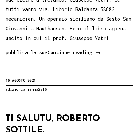
tutti vanno via. Liborio Baldanza 58683
mecanicien. Un operaio siciliano da Sesto San
Giovanni a Mauthausen. Ecco il libro appena
uscito in cui il prof. Giuseppe Vetri
Liborio
pubblica la sua
Continue reading
→
Baldanza:
Partigiano
16 AGOSTO 2021
di
edizioniarianna2016
Sicilia.
Dai
Cantieri
TI SALUTU, ROBERTO
Navali
SOTTILE.
di
Palermo