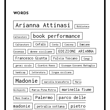
WORDS
Arianna Attinasi
Biblioteca
book performance
Caltavuturo
Cefalù
Damiano
Caltavuturo
Cerda
Ciminna
EDIZIONI ARIANNA
Cosenza
donne siciliane
Francesco Giunta
Fulvia Toscano
Gangi
geraci siculo
Giardini Naxos
Giuseppe Giovanni Battaglia
handicap
letteratura
lingua siciliana
Madonie
marcella brancaforte
Maria
marinella fiume
Maria Pina Mitra
Occhipinti
Palermo
parco delle
Moni Ovadia
pietro
madonie
petralia sottana