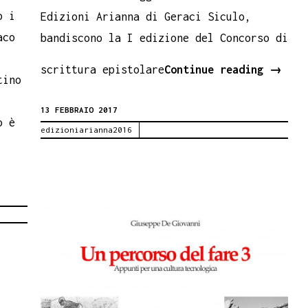
o i
Edizioni Arianna di Geraci Siculo,
aco
bandiscono la I edizione del Concorso di
Concor
scrittura epistolare
Continue reading
→
tino
di
13 FEBBRAIO 2017
scritt
o è
edizioniarianna2016
episto
per
gli
studen
sicili