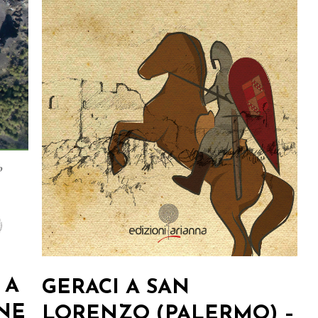
 A
GERACI A SAN
NE
LORENZO (PALERMO) –