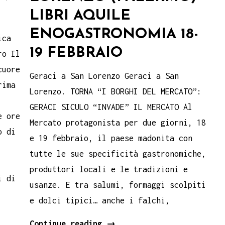
LIBRI AQUILE
ENOGASTRONOMIA 18-
ica
19 FEBBRAIO
ro Il
cuore
Geraci a San Lorenzo Geraci a San
rima
Lorenzo. TORNA “I BORGHI DEL MERCATO”:
GERACI SICULO “INVADE” IL MERCATO Al
e ore
Mercato protagonista per due giorni, 18
o di
e 19 febbraio, il paese madonita con
tutte le sue specificità gastronomiche,
produttori locali e le tradizioni e
i di
usanze. E tra salumi, formaggi scolpiti
e dolci tipici… anche i falchi,
GERACI
Continue reading
→