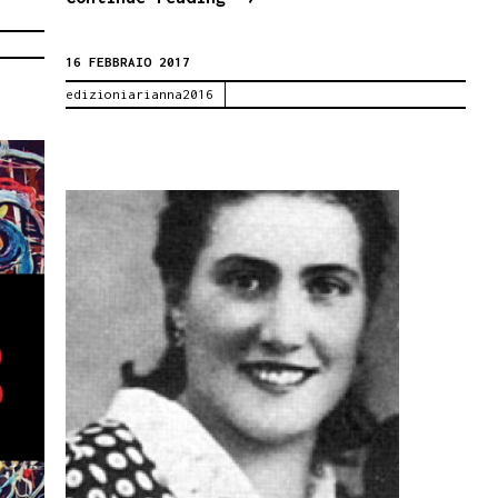
A
16 FEBBRAIO 2017
SAN
edizioniarianna2016
LORENZO
(Palermo)
–
LIBRI
AQUILE
ENOGASTRONOMIA
18-
19
febbraio