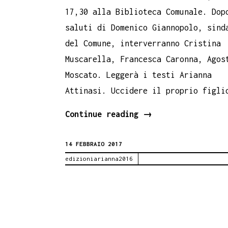
17,30 alla Biblioteca Comunale. Dop
saluti di Domenico Giannopolo, sind
del Comune, interverranno Cristina
Muscarella, Francesca Caronna, Agos
Moscato. Leggerà i testi Arianna
Attinasi. Uccidere il proprio figli
Ho
Continue reading
→
ucciso
14 FEBBRAIO 2017
mio
edizioniarianna2016
figlio
a
Caltavuturo.
18
febbraio