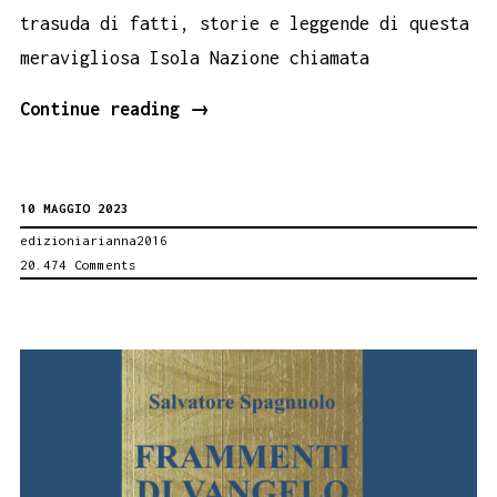
trasuda di fatti, storie e leggende di questa
meravigliosa Isola Nazione chiamata
L’identità
Continue reading
→
rubata,
di
10 MAGGIO 2023
Mariano
edizioniarianna2016
Lanza
20.474 Comments