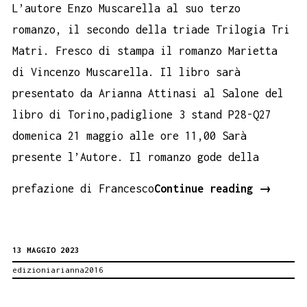
L’autore Enzo Muscarella al suo terzo
romanzo, il secondo della triade Trilogia Tri
Matri. Fresco di stampa il romanzo Marietta
di Vincenzo Muscarella. Il libro sarà
presentato da Arianna Attinasi al Salone del
libro di Torino,padiglione 3 stand P28-Q27
domenica 21 maggio alle ore 11,00 Sarà
presente l’Autore. Il romanzo gode della
Mariett
prefazione di Francesco
Continue reading
→
il
nuovo
13 MAGGIO 2023
romanzo
edizioniarianna2016
di
Vincenz