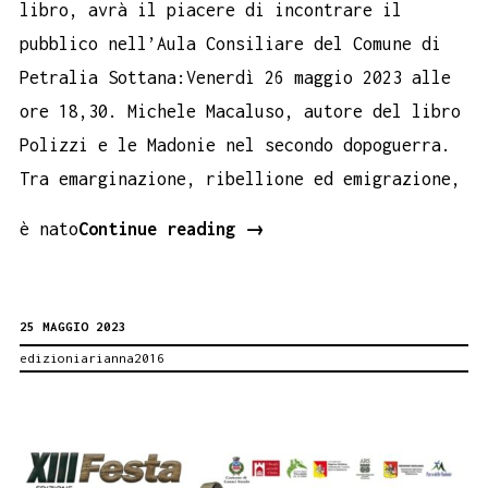
libro, avrà il piacere di incontrare il
pubblico nell’Aula Consiliare del Comune di
Petralia Sottana:Venerdì 26 maggio 2023 alle
ore 18,30. Michele Macaluso, autore del libro
Polizzi e le Madonie nel secondo dopoguerra.
Tra emarginazione, ribellione ed emigrazione,
Maggio
è nato
Continue reading
→
dei
libri
25 MAGGIO 2023
a
edizioniarianna2016
Petralia
Sottana