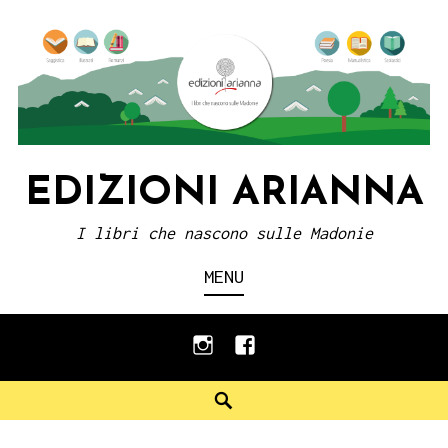
Skip
to
content
EDIZIONI ARIANNA
I libri che nascono sulle Madonie
MENU
instagram
facebook
Search