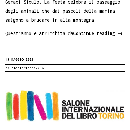
Geraci Siculo. La festa celebra il passaggio
degli animali che dai pascoli della marina
salgono a brucare in alta montagna.
Fest
Quest’anno è arricchita da
Continue reading
→
dell
Tran
19 MAGGIO 2023
dei
edizioniarianna2016
past
di
Gera
XIII
ediz