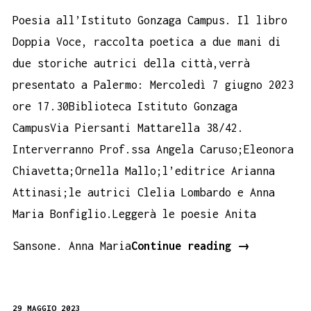
Poesia all’Istituto Gonzaga Campus. Il libro
Doppia Voce, raccolta poetica a due mani di
due storiche autrici della città,verrà
presentato a Palermo: Mercoledì 7 giugno 2023
ore 17.30Biblioteca Istituto Gonzaga
CampusVia Piersanti Mattarella 38/42.
Interverranno Prof.ssa Angela Caruso;Eleonora
Chiavetta;Ornella Mallo;l’editrice Arianna
Attinasi;le autrici Clelia Lombardo e Anna
Maria Bonfiglio.Leggerà le poesie Anita
Anna
Sansone. Anna Maria
Continue reading
→
Maria
Bonfiglio
29 MAGGIO 2023
e