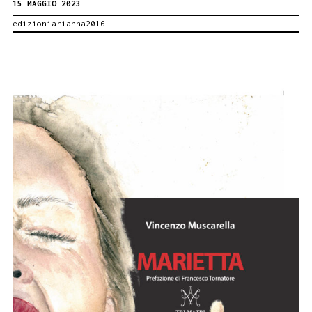
15 MAGGIO 2023
di
edizioniarianna2016
Torino.
Presenti