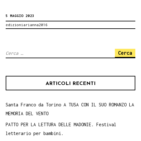
con
5 MAGGIO 2023
l’autrice.
edizioniarianna2016
Maria
Rosaria
Cammarata
Ricerca
a
per:
Palermo
con
ARTICOLI RECENTI
il
suo
romanzo
Santa Franco da Torino A TUSA CON IL SUO ROMANZO LA
MEMORIA DEL VENTO
Favola
Significa.
PATTO PER LA LETTURA DELLE MADONIE. Festival
letterario per bambini.