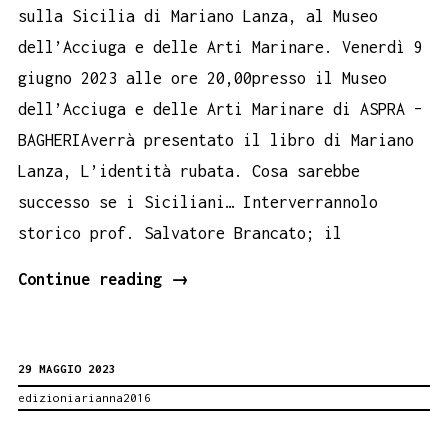
sulla Sicilia di Mariano Lanza, al Museo
dell’Acciuga e delle Arti Marinare. Venerdì 9
giugno 2023 alle ore 20,00presso il Museo
dell’Acciuga e delle Arti Marinare di ASPRA –
BAGHERIAverrà presentato il libro di Mariano
Lanza, L’identità rubata. Cosa sarebbe
successo se i Siciliani… Interverrannolo
storico prof. Salvatore Brancato; il
Mariano
Continue reading
→
Lanza
presenta
29 MAGGIO 2023
il
edizioniarianna2016
suo
libro