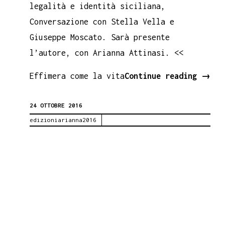
legalità e identità siciliana,
Conversazione con Stella Vella e
Giuseppe Moscato. Sarà presente
l’autore, con Arianna Attinasi. <<
L’uom
Effimera come la vita
Continue reading
→
dei
24 OTTOBRE 2016
fiori
edizioniarianna2016
Book
Perfo
a
Racal
28
ottob