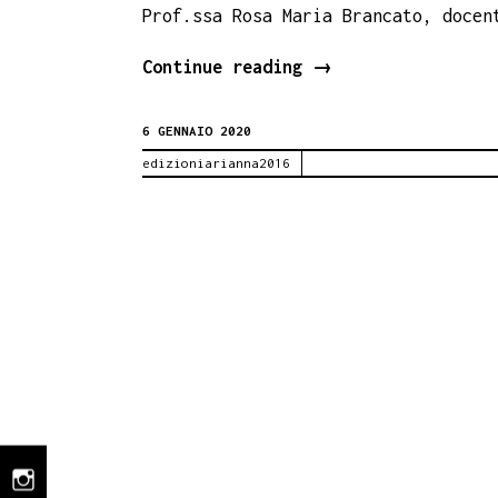
Prof.ssa Rosa Maria Brancato, docen
Salvatore
Continue reading
→
Ribaudo
6 GENNAIO 2020
presenta
edizioniarianna2016
il
suo
libro
Camera
del
Lavoro
nella
sua
Ciminna.
Sabato
instagram