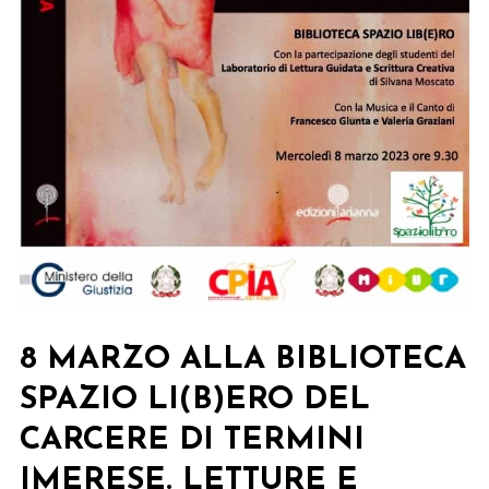
Parlamento
Siciliano,
Palermo
22
marzo
2023.
8 MARZO ALLA BIBLIOTECA
SPAZIO LI(B)ERO DEL
CARCERE DI TERMINI
IMERESE. LETTURE E