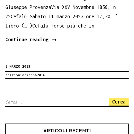
Giuseppe ProvenzaVia XXV Novembre 1856, n.
22Cefalù Sabato 11 marzo 2023 ore 17,30 Il
libro (… )Cefalù forse più che in
Cefalù
Continue reading
→
Città
delle
2 MARZO 2023
fondazioni.
edizioniarianna2016
Seconda
edizione
del
Ricerca
libro
per:
di
Marcello
ARTICOLI RECENTI
Panzarella