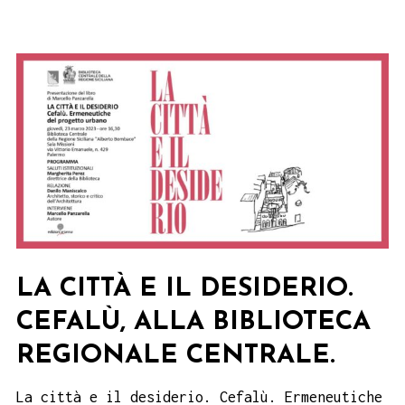
Squadra
e
Compasso,
di
Giovanni
Iannuzzo.
Termini
Imerese
1
aprile
LA CITTÀ E IL DESIDERIO.
2023.
CEFALÙ, ALLA BIBLIOTECA
REGIONALE CENTRALE.
La città e il desiderio. Cefalù. Ermeneutiche