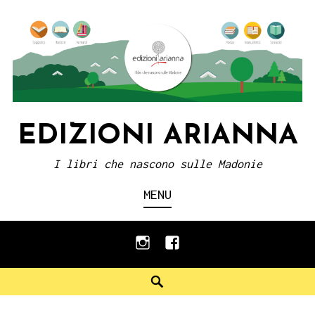
Skip
to
content
EDIZIONI ARIANNA
I libri che nascono sulle Madonie
MENU
instagram
facebook
Search