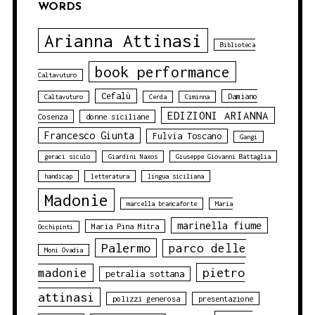
WORDS
Arianna Attinasi
Biblioteca
book performance
Caltavuturo
Cefalù
Damiano
Caltavuturo
Cerda
Ciminna
EDIZIONI ARIANNA
Cosenza
donne siciliane
Francesco Giunta
Fulvia Toscano
Gangi
geraci siculo
Giardini Naxos
Giuseppe Giovanni Battaglia
handicap
letteratura
lingua siciliana
Madonie
marcella brancaforte
Maria
marinella fiume
Maria Pina Mitra
Occhipinti
Palermo
parco delle
Moni Ovadia
pietro
madonie
petralia sottana
attinasi
polizzi generosa
presentazione