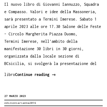
Il nuovo libro di Giovanni Iannuzzo, Squadra
e Compasso. Valori e idee della Massoneria,
sarà presentato a Termini Imerese. Sabato 1
aprile 2023 alle ore 17.30 Salone delle Feste
– Circolo Margherita Piazza Duomo,
Termini Imerese, nell’ambito della
manifestazione 30 libri in 30 giorni,
organizzata dalla locale sezione di
BCsicilia, si svolgerà la presentazione del
Valori
libro
Continue reading
→
e
idee
27 MARZO 2023
della
edizioniarianna2016
Massoneria.