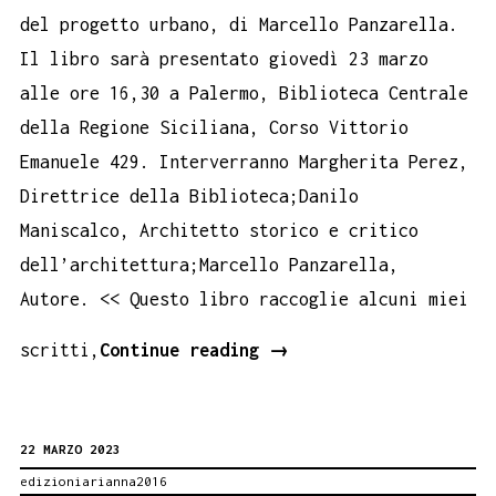
del progetto urbano, di Marcello Panzarella.
Il libro sarà presentato giovedì 23 marzo
alle ore 16,30 a Palermo, Biblioteca Centrale
della Regione Siciliana, Corso Vittorio
Emanuele 429. Interverranno Margherita Perez,
Direttrice della Biblioteca;Danilo
Maniscalco, Architetto storico e critico
dell’architettura;Marcello Panzarella,
Autore. << Questo libro raccoglie alcuni miei
La
scritti,
Continue reading
→
città
e
22 MARZO 2023
il
edizioniarianna2016
desiderio.