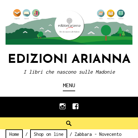
Skip
to
content
EDIZIONI ARIANNA
I libri che nascono sulle Madonie
MENU
instagram
facebook
Search
Home
/
Shop on line
/ Zabbara - Novecento