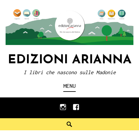
Skip
to
content
EDIZIONI ARIANNA
I libri che nascono sulle Madonie
MENU
instagram
facebook
Search