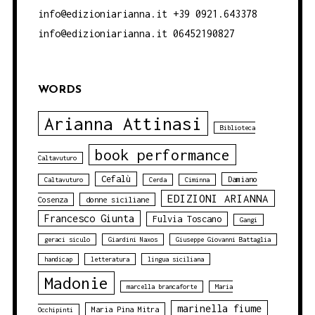
info@edizioniarianna.it +39 0921.643378
info@edizioniarianna.it 06452190827
WORDS
Arianna Attinasi
Biblioteca
book performance
Caltavuturo
Cefalù
Damiano
Caltavuturo
Cerda
Ciminna
EDIZIONI ARIANNA
Cosenza
donne siciliane
Francesco Giunta
Fulvia Toscano
Gangi
geraci siculo
Giardini Naxos
Giuseppe Giovanni Battaglia
handicap
letteratura
lingua siciliana
Madonie
marcella brancaforte
Maria
marinella fiume
Maria Pina Mitra
Occhipinti