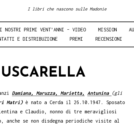
I libri che nascono sulle Madonie
I NOSTRI PRIMI VENT’ANNI – VIDEO
MISSION
A
NTATTI E DISTRIBUZIONE
PREMI
RECENSIONI
USCARELLA
manzi
Damiana,
Maruzza,
Marietta,
Antunina
(gli
ri Matri)
è nato a Cerda il 26.10.1947. Sposato
lentina e Claudio, nonno di tre meravigliosi
o, anche se non disdegna periodiche visite al