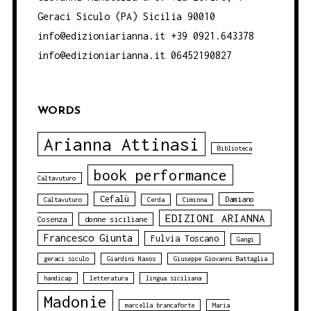
Geraci Siculo (PA) Sicilia 90010
info@edizioniarianna.it +39 0921.643378
info@edizioniarianna.it 06452190827
WORDS
Arianna Attinasi
Biblioteca
book performance
Caltavuturo
Cefalù
Damiano
Caltavuturo
Cerda
Ciminna
EDIZIONI ARIANNA
Cosenza
donne siciliane
Francesco Giunta
Fulvia Toscano
Gangi
geraci siculo
Giardini Naxos
Giuseppe Giovanni Battaglia
handicap
letteratura
lingua siciliana
Madonie
marcella brancaforte
Maria