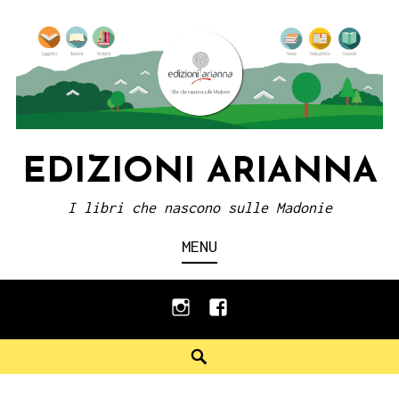
Skip
to
content
EDIZIONI ARIANNA
I libri che nascono sulle Madonie
MENU
instagram
facebook
Search