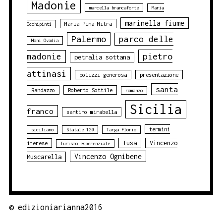
Madonie
marcella brancaforte
Maria
marinella fiume
Maria Pina Mitra
Occhipinti
Palermo
parco delle
Moni Ovadia
pietro
madonie
petralia sottana
attinasi
polizzi generosa
presentazione
santa
Randazzo
Roberto Sottile
romanzo
Sicilia
franco
santino mirabella
termini
siciliano
Statale 120
Targa Florio
Tusa
Vincenzo
imerese
Turismo esperenziale
Vincenzo Ognibene
Muscarella
©
edizioniarianna2016