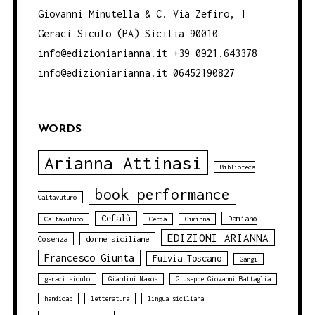
Giovanni Minutella & C. Via Zefiro, 1
Geraci Siculo (PA) Sicilia 90010
info@edizioniarianna.it +39 0921.643378
info@edizioniarianna.it 06452190827
WORDS
Arianna Attinasi
Biblioteca
book performance
Caltavuturo
Cefalù
Damiano
Caltavuturo
Cerda
Ciminna
EDIZIONI ARIANNA
Cosenza
donne siciliane
Francesco Giunta
Fulvia Toscano
Gangi
geraci siculo
Giardini Naxos
Giuseppe Giovanni Battaglia
handicap
letteratura
lingua siciliana