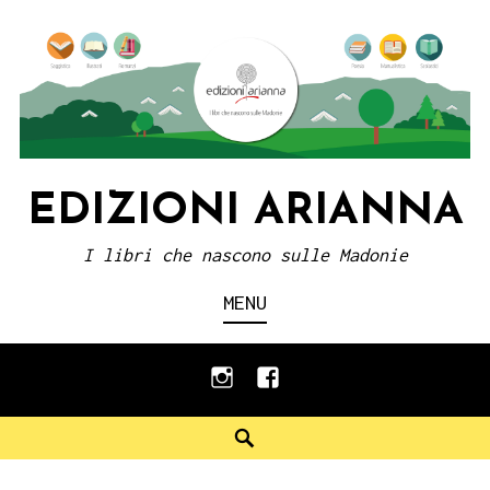
Skip
to
content
EDIZIONI ARIANNA
I libri che nascono sulle Madonie
MENU
instagram
facebook
Search