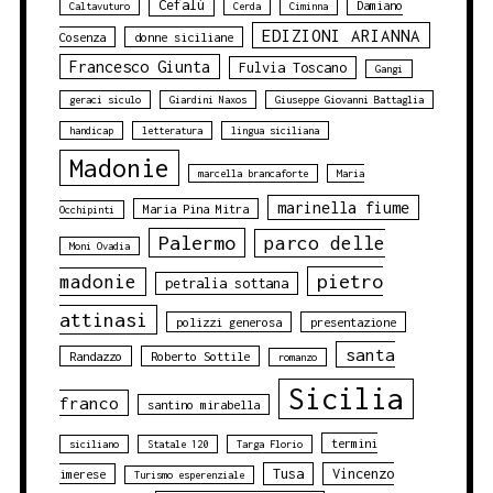
Cefalù
Damiano
Caltavuturo
Cerda
Ciminna
EDIZIONI ARIANNA
Cosenza
donne siciliane
Francesco Giunta
Fulvia Toscano
Gangi
geraci siculo
Giardini Naxos
Giuseppe Giovanni Battaglia
handicap
letteratura
lingua siciliana
Madonie
marcella brancaforte
Maria
marinella fiume
Maria Pina Mitra
Occhipinti
Palermo
parco delle
Moni Ovadia
pietro
madonie
petralia sottana
attinasi
polizzi generosa
presentazione
santa
Randazzo
Roberto Sottile
romanzo
Sicilia
franco
santino mirabella
termini
siciliano
Statale 120
Targa Florio
Tusa
Vincenzo
imerese
Turismo esperenziale