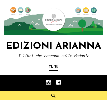
Skip
to
content
EDIZIONI ARIANNA
I libri che nascono sulle Madonie
MENU
instagram
facebook
Search