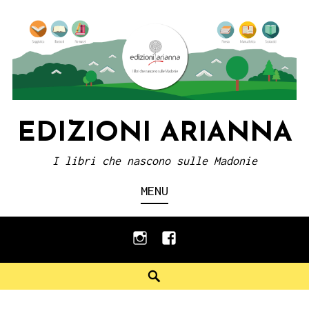
Skip
to
content
EDIZIONI ARIANNA
I libri che nascono sulle Madonie
MENU
instagram
facebook
Search