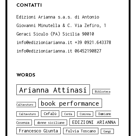
CONTATTI
Edizioni Arianna s.a.s. di Antonio
Giovanni Minutella & C. Via Zefiro, 1
Geraci Siculo (PA) Sicilia 90010
info@edizioniarianna.it +39 0921.643378
info@edizioniarianna.it 06452190827
WORDS
Arianna Attinasi
Biblioteca
book performance
Caltavuturo
Cefalù
Damiano
Caltavuturo
Cerda
Ciminna
EDIZIONI ARIANNA
Cosenza
donne siciliane
Francesco Giunta
Fulvia Toscano
Gangi