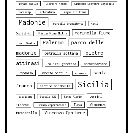
geraci siculo
Giardini Naxos
Giuseppe Giovanni Battaglia
handicap
letteratura
lingua siciliana
Madonie
marcella brancaforte
Maria
marinella fiume
Maria Pina Mitra
Occhipinti
Palermo
parco delle
Moni Ovadia
pietro
madonie
petralia sottana
attinasi
polizzi generosa
presentazione
santa
Randazzo
Roberto Sottile
romanzo
Sicilia
franco
santino mirabella
termini
siciliano
Statale 120
Targa Florio
Tusa
Vincenzo
imerese
Turismo esperenziale
Vincenzo Ognibene
Muscarella