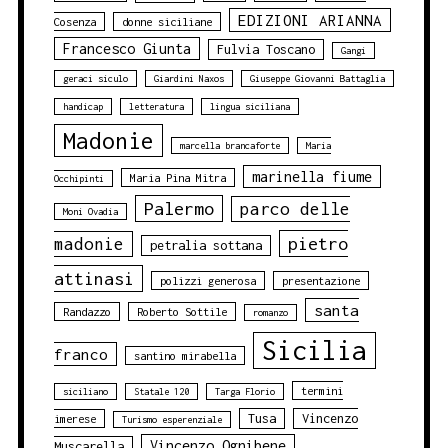
EDIZIONI ARIANNA
Cosenza
donne siciliane
Francesco Giunta
Fulvia Toscano
Gangi
geraci siculo
Giardini Naxos
Giuseppe Giovanni Battaglia
handicap
letteratura
lingua siciliana
Madonie
marcella brancaforte
Maria
marinella fiume
Maria Pina Mitra
Occhipinti
Palermo
parco delle
Moni Ovadia
pietro
madonie
petralia sottana
attinasi
polizzi generosa
presentazione
santa
Randazzo
Roberto Sottile
romanzo
Sicilia
franco
santino mirabella
termini
siciliano
Statale 120
Targa Florio
Tusa
Vincenzo
imerese
Turismo esperenziale
Vincenzo Ognibene
Muscarella