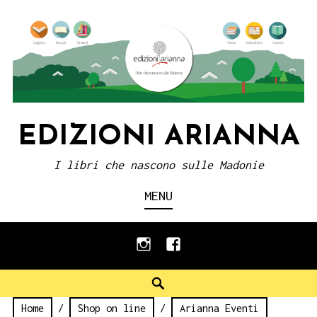
Skip
to
content
EDIZIONI ARIANNA
I libri che nascono sulle Madonie
MENU
instagram
facebook
Search
Home
/
Shop on line
/
Arianna Eventi