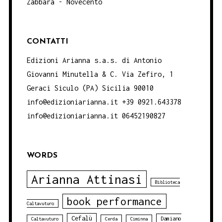
Zabbara - Novecento
CONTATTI
Edizioni Arianna s.a.s. di Antonio
Giovanni Minutella & C. Via Zefiro, 1
Geraci Siculo (PA) Sicilia 90010
info@edizioniarianna.it +39 0921.643378
info@edizioniarianna.it 06452190827
WORDS
Arianna Attinasi
Biblioteca
book performance
Caltavuturo
Cefalù
Damiano
Caltavuturo
Cerda
Ciminna