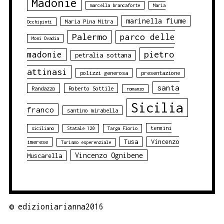
Madonie
marcella brancaforte
Maria
marinella fiume
Maria Pina Mitra
Occhipinti
Palermo
parco delle
Moni Ovadia
pietro
madonie
petralia sottana
attinasi
polizzi generosa
presentazione
santa
Randazzo
Roberto Sottile
romanzo
Sicilia
franco
santino mirabella
termini
siciliano
Statale 120
Targa Florio
Tusa
Vincenzo
imerese
Turismo esperenziale
Vincenzo Ognibene
Muscarella
©
edizioniarianna2016