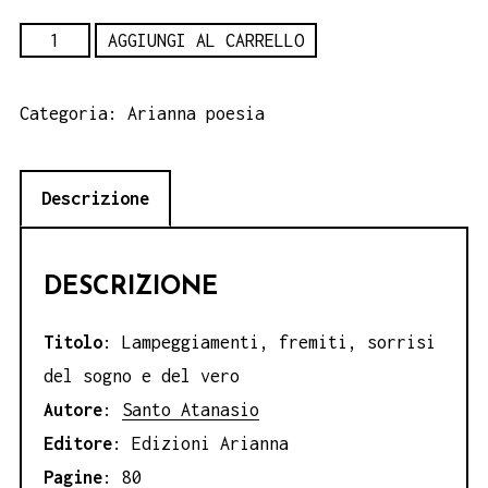
Lampeggiamenti,
AGGIUNGI AL CARRELLO
fremiti,
sorrisi
Categoria:
Arianna poesia
del
sogno
Descrizione
e
del
vero.
DESCRIZIONE
Santo
Atanasio
Titolo
: Lampeggiamenti, fremiti, sorrisi
quantità
del sogno e del vero
Autore
:
Santo Atanasio
Editore
: Edizioni Arianna
Pagine
: 80