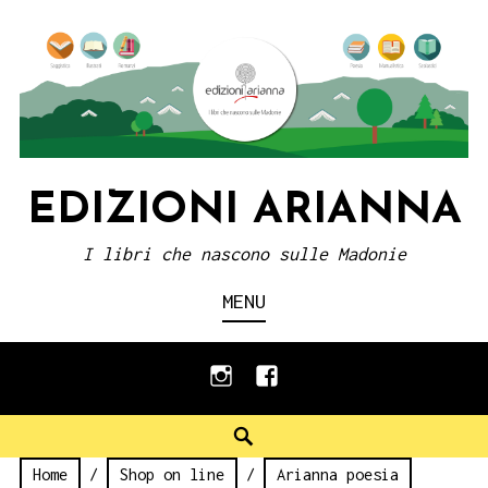
Skip
to
content
EDIZIONI ARIANNA
I libri che nascono sulle Madonie
MENU
instagram
facebook
Search
Home
/
Shop on line
/
Arianna poesia