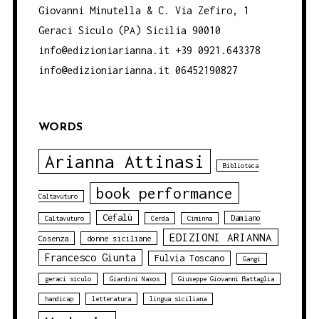
Giovanni Minutella & C. Via Zefiro, 1
Geraci Siculo (PA) Sicilia 90010
info@edizioniarianna.it +39 0921.643378
info@edizioniarianna.it 06452190827
WORDS
Arianna Attinasi
Biblioteca
book performance
Caltavuturo
Cefalù
Damiano
Caltavuturo
Cerda
Ciminna
EDIZIONI ARIANNA
Cosenza
donne siciliane
Francesco Giunta
Fulvia Toscano
Gangi
geraci siculo
Giardini Naxos
Giuseppe Giovanni Battaglia
handicap
letteratura
lingua siciliana