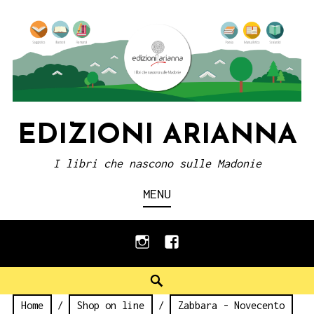
Skip
to
content
EDIZIONI ARIANNA
I libri che nascono sulle Madonie
MENU
instagram
facebook
Search
Home
/
Shop on line
/
Zabbara - Novecento