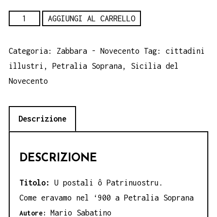
Mario
AGGIUNGI AL CARRELLO
Sabatino,
U
Categoria:
Zabbara - Novecento
Tag:
cittadini
postali
illustri
,
Petralia Soprana
,
Sicilia del
ô
Novecento
Patrinuostru.
Come
Descrizione
eravamo
nel
'900
DESCRIZIONE
a
Petralia
Titolo:
U postali ô Patrinuostru.
Soprana
Come eravamo nel ‘900 a Petralia Soprana
quantità
Mario Sabatino
Autore: