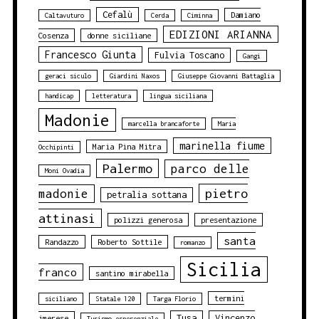
Cefalù
Damiano
Caltavuturo
Cerda
Ciminna
EDIZIONI ARIANNA
Cosenza
donne siciliane
Francesco Giunta
Fulvia Toscano
Gangi
geraci siculo
Giardini Naxos
Giuseppe Giovanni Battaglia
handicap
letteratura
lingua siciliana
Madonie
marcella brancaforte
Maria
marinella fiume
Maria Pina Mitra
Occhipinti
Palermo
parco delle
Moni Ovadia
pietro
madonie
petralia sottana
attinasi
polizzi generosa
presentazione
santa
Randazzo
Roberto Sottile
romanzo
Sicilia
franco
santino mirabella
termini
siciliano
Statale 120
Targa Florio
Tusa
Vincenzo
imerese
Turismo esperenziale