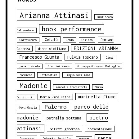
WORDS
Arianna Attinasi
Biblioteca
book performance
Caltavuturo
Cefalù
Damiano
Caltavuturo
Cerda
Ciminna
EDIZIONI ARIANNA
Cosenza
donne siciliane
Francesco Giunta
Fulvia Toscano
Gangi
geraci siculo
Giardini Naxos
Giuseppe Giovanni Battaglia
handicap
letteratura
lingua siciliana
Madonie
marcella brancaforte
Maria
marinella fiume
Maria Pina Mitra
Occhipinti
Palermo
parco delle
Moni Ovadia
pietro
madonie
petralia sottana
attinasi
polizzi generosa
presentazione
santa
Randazzo
Roberto Sottile
romanzo