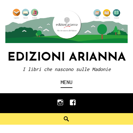
Skip
to
content
EDIZIONI ARIANNA
I libri che nascono sulle Madonie
MENU
instagram
facebook
Search