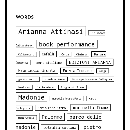
WORDS
Arianna Attinasi
Biblioteca
book performance
Caltavuturo
Cefalù
Damiano
Caltavuturo
Cerda
Ciminna
EDIZIONI ARIANNA
Cosenza
donne siciliane
Francesco Giunta
Fulvia Toscano
Gangi
geraci siculo
Giardini Naxos
Giuseppe Giovanni Battaglia
handicap
letteratura
lingua siciliana
Madonie
marcella brancaforte
Maria
marinella fiume
Maria Pina Mitra
Occhipinti
Palermo
parco delle
Moni Ovadia
pietro
madonie
petralia sottana