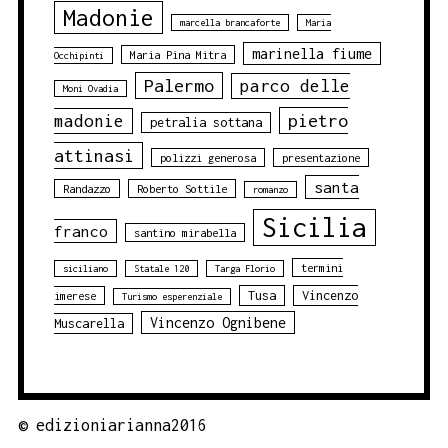
Madonie
marcella brancaforte
Maria
marinella fiume
Maria Pina Mitra
Occhipinti
Palermo
parco delle
Moni Ovadia
pietro
madonie
petralia sottana
attinasi
polizzi generosa
presentazione
santa
Randazzo
Roberto Sottile
romanzo
Sicilia
franco
santino mirabella
termini
siciliano
Statale 120
Targa Florio
Tusa
Vincenzo
imerese
Turismo esperenziale
Vincenzo Ognibene
Muscarella
©
edizioniarianna2016