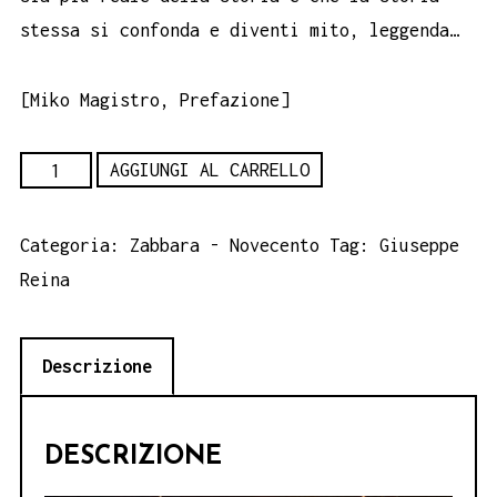
stessa si confonda e diventi mito, leggenda…
[Miko Magistro, Prefazione]
Miti
AGGIUNGI AL CARRELLO
e
leggende
Categoria:
Zabbara - Novecento
Tag:
Giuseppe
catanesi
Reina
-
Giuseppe
Descrizione
Reina
quantità
DESCRIZIONE