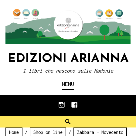
Skip
to
content
EDIZIONI ARIANNA
I libri che nascono sulle Madonie
MENU
instagram
facebook
Search
Home
/
Shop on line
/
Zabbara - Novecento