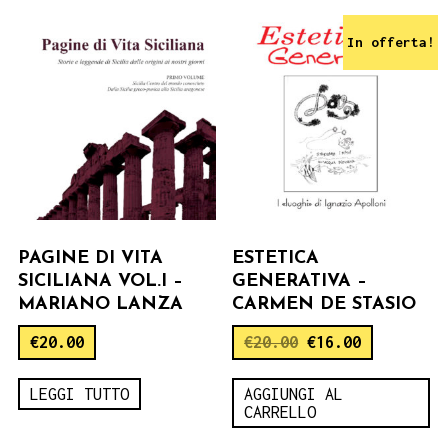
In offerta!
PAGINE DI VITA
ESTETICA
SICILIANA VOL.I –
GENERATIVA –
MARIANO LANZA
CARMEN DE STASIO
€
20.00
€
20.00
€
16.00
LEGGI TUTTO
AGGIUNGI AL
CARRELLO