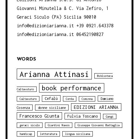
Giovanni Minutella & C. Via Zefiro, 1
Geraci Siculo (PA) Sicilia 90010
info@edizioniarianna.it +39 0921.643378
info@edizioniarianna.it 06452190827
WORDS
Arianna Attinasi
Biblioteca
book performance
Caltavuturo
Cefalù
Damiano
Caltavuturo
Cerda
Ciminna
EDIZIONI ARIANNA
Cosenza
donne siciliane
Francesco Giunta
Fulvia Toscano
Gangi
geraci siculo
Giardini Naxos
Giuseppe Giovanni Battaglia
handicap
letteratura
lingua siciliana