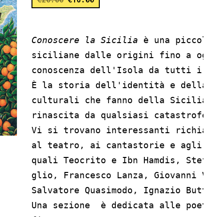
Conoscere la Sicilia
 è una piccola 
siciliane dalle origini fino a oggi
conoscenza dell'Isola da tutti i pu
È la storia dell'identità e della f
culturali che fanno della Sicilia i
rinascita da qualsiasi catastrofe. 
Vi si trovano interessanti richiami
al teatro, ai cantastorie e agli at
quali Teocrito e Ibn Hamdis, Stefan
glio, Francesco Lanza, Giovanni Ver
Salvatore Quasimodo, Ignazio Buttit
Una sezione  è dedicata alle poetes