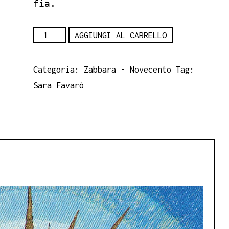
fia.
Conoscere
AGGIUNGI AL CARRELLO
la
Sicilia
Categoria:
Zabbara - Novecento
Tag:
-
Sara Favarò
Sara
Favarò
quantità