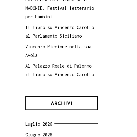
MADONIE. Festival letterario
per bambini.
antologia, a carattere enciclopedico, di 
Il libro su Vincenzo Carollo
, un ottimo strumento di consultazione e 
al Parlamento Siciliano
nti di vista, in maniera sintetica ma com
Vincenzo Piccione nella sua
orza del popolo siciliano frutto di diver
Avola
l cuore della civiltà mediterranea e il s
Al Palazzo Reale di Palermo


il libro su Vincenzo Carollo
 all'eredità linguistica dei vari popoli 
tori siciliani, alla letteratura classica
o Protonotaro, Antonio Veneziano, Micio T
ARCHIVI
ga, Luigi Natoli, Luigi Pirandello, Giuse
ta, Michele Pantaleone, Giuseppe Fava e a
Luglio 2026
se siciliane dell'Unità d'Italia, e un'al
Giugno 2026