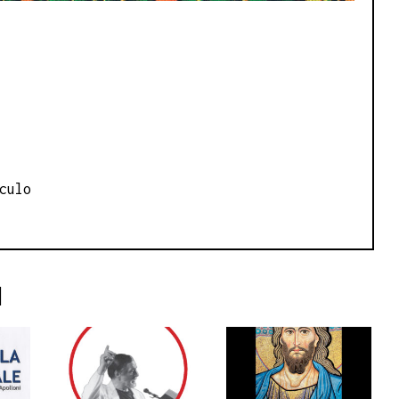
culo
I