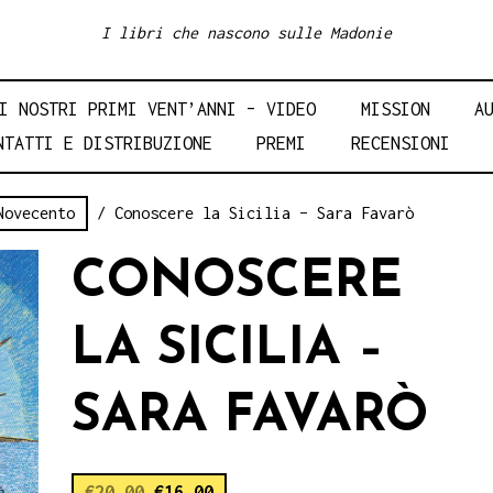
I libri che nascono sulle Madonie
I NOSTRI PRIMI VENT’ANNI – VIDEO
MISSION
A
NTATTI E DISTRIBUZIONE
PREMI
RECENSIONI
Novecento
/ Conoscere la Sicilia – Sara Favarò
CONOSCERE
LA SICILIA –
SARA FAVARÒ
€
20.00
€
16.00