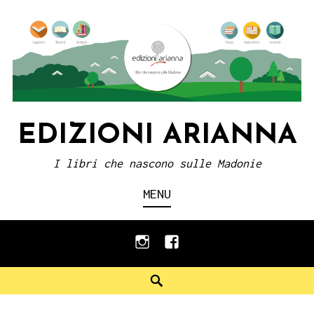
Skip
to
content
EDIZIONI ARIANNA
I libri che nascono sulle Madonie
MENU
instagram
facebook
Search