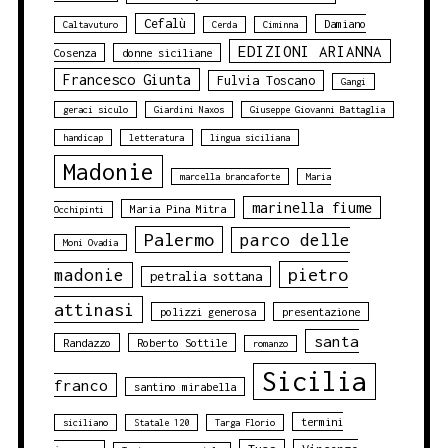
Cefalù
Damiano
Caltavuturo
Cerda
Ciminna
EDIZIONI ARIANNA
Cosenza
donne siciliane
Francesco Giunta
Fulvia Toscano
Gangi
geraci siculo
Giardini Naxos
Giuseppe Giovanni Battaglia
handicap
letteratura
lingua siciliana
Madonie
marcella brancaforte
Maria
marinella fiume
Maria Pina Mitra
Occhipinti
Palermo
parco delle
Moni Ovadia
pietro
madonie
petralia sottana
attinasi
polizzi generosa
presentazione
santa
Randazzo
Roberto Sottile
romanzo
Sicilia
franco
santino mirabella
termini
siciliano
Statale 120
Targa Florio