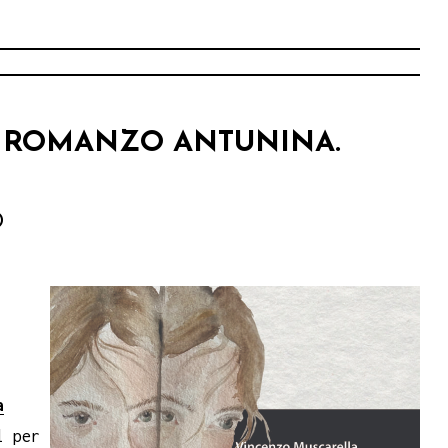
L ROMANZO ANTUNINA.
)
a
l per