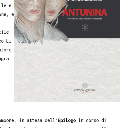
ile e
one, e
tile.
co Li
atore
agra.
ompone, in attesa dell’
Epilogo
in corso di