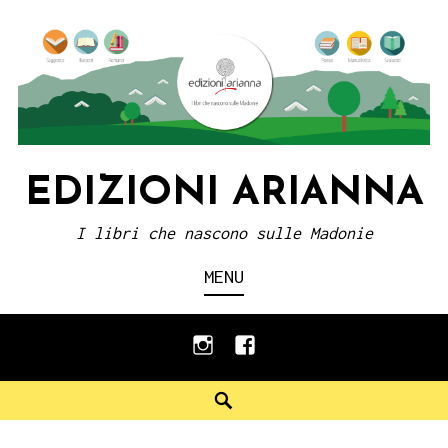
Skip
to
content
EDIZIONI ARIANNA
I libri che nascono sulle Madonie
MENU
instagram
facebook
Search