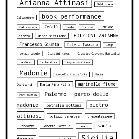
Arianna Attinasi
Biblioteca
book performance
Caltavuturo
Cefalù
Damiano
Caltavuturo
Cerda
Ciminna
EDIZIONI ARIANNA
Cosenza
donne siciliane
Francesco Giunta
Fulvia Toscano
Gangi
geraci siculo
Giardini Naxos
Giuseppe Giovanni Battaglia
handicap
letteratura
lingua siciliana
Madonie
marcella brancaforte
Maria
marinella fiume
Maria Pina Mitra
Occhipinti
Palermo
parco delle
Moni Ovadia
pietro
madonie
petralia sottana
attinasi
polizzi generosa
presentazione
santa
Randazzo
Roberto Sottile
romanzo
Sicilia
franco