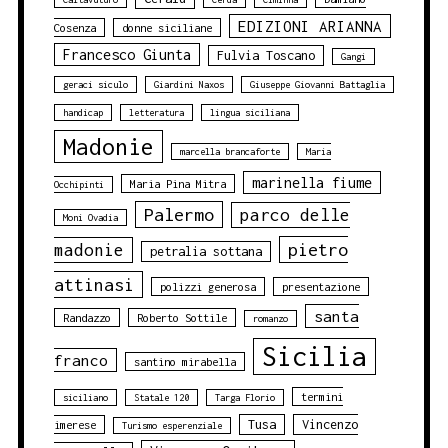
EDIZIONI ARIANNA
Cosenza
donne siciliane
Francesco Giunta
Fulvia Toscano
Gangi
geraci siculo
Giardini Naxos
Giuseppe Giovanni Battaglia
handicap
letteratura
lingua siciliana
Madonie
marcella brancaforte
Maria
marinella fiume
Maria Pina Mitra
Occhipinti
Palermo
parco delle
Moni Ovadia
pietro
madonie
petralia sottana
attinasi
polizzi generosa
presentazione
santa
Randazzo
Roberto Sottile
romanzo
Sicilia
franco
santino mirabella
termini
siciliano
Statale 120
Targa Florio
Tusa
Vincenzo
imerese
Turismo esperenziale