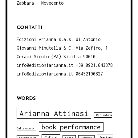
Zabbara - Novecento
CONTATTI
Edizioni Arianna s.a.s. di Antonio
Giovanni Minutella & C. Via Zefiro, 1
Geraci Siculo (PA) Sicilia 90010
info@edizioniarianna.it +39 0921.643378
info@edizioniarianna.it 06452190827
WORDS
Arianna Attinasi
Biblioteca
book performance
Caltavuturo
Cefalù
Damiano
Caltavuturo
Cerda
Ciminna