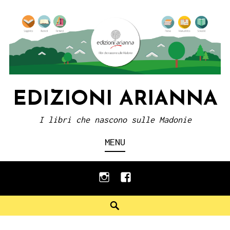
Skip
to
content
EDIZIONI ARIANNA
I libri che nascono sulle Madonie
MENU
instagram
facebook
Search