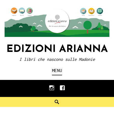
Skip
to
content
EDIZIONI ARIANNA
I libri che nascono sulle Madonie
MENU
instagram
facebook
Search