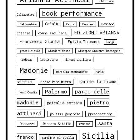
Biblioteca
book performance
Caltavuturo
Cefalù
Damiano
Caltavuturo
Cerda
Ciminna
EDIZIONI ARIANNA
Cosenza
donne siciliane
Francesco Giunta
Fulvia Toscano
Gangi
geraci siculo
Giardini Naxos
Giuseppe Giovanni Battaglia
handicap
letteratura
lingua siciliana
Madonie
marcella brancaforte
Maria
marinella fiume
Maria Pina Mitra
Occhipinti
Palermo
parco delle
Moni Ovadia
pietro
madonie
petralia sottana
attinasi
polizzi generosa
presentazione
santa
Randazzo
Roberto Sottile
romanzo
Sicilia
franco
santino mirabella