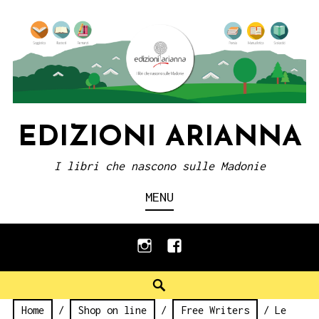
Skip
to
content
EDIZIONI ARIANNA
I libri che nascono sulle Madonie
MENU
instagram
facebook
Search
Home
/
Shop on line
/
Free Writers
/ Le