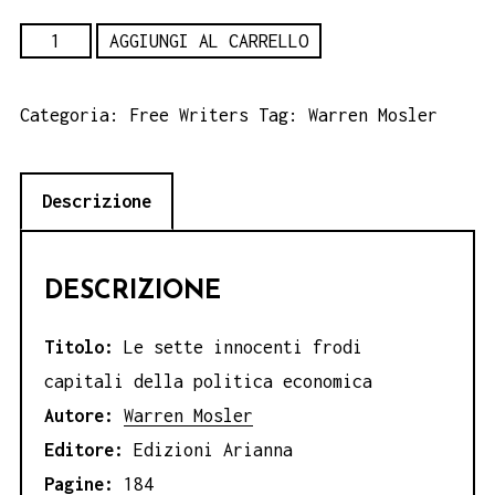
Le
AGGIUNGI AL CARRELLO
sette
innocenti
Categoria:
Free Writers
Tag:
Warren Mosler
frodi
capitali
Descrizione
della
politica
economica
DESCRIZIONE
-
Warren
Titolo:
Le sette innocenti frodi
Mosler
capitali della politica economica
quantità
Autore:
Warren Mosler
Editore:
Edizioni Arianna
Pagine:
184