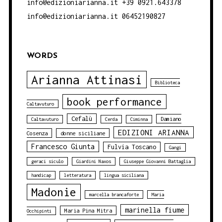
info@edizioniarianna.it +39 0921.643378
info@edizioniarianna.it 06452190827
WORDS
Arianna Attinasi
Biblioteca
book performance
Caltavuturo
Cefalù
Damiano
Caltavuturo
Cerda
Ciminna
EDIZIONI ARIANNA
Cosenza
donne siciliane
Francesco Giunta
Fulvia Toscano
Gangi
geraci siculo
Giardini Naxos
Giuseppe Giovanni Battaglia
handicap
letteratura
lingua siciliana
Madonie
marcella brancaforte
Maria
marinella fiume
Maria Pina Mitra
Occhipinti