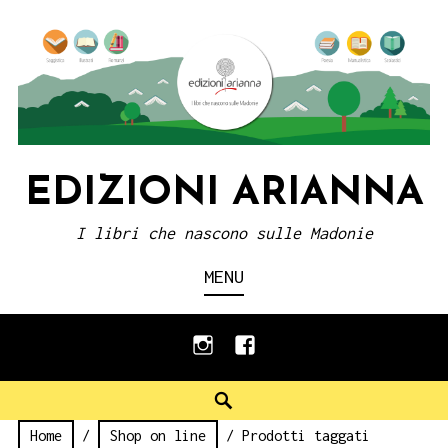
Skip
to
content
EDIZIONI ARIANNA
I libri che nascono sulle Madonie
MENU
instagram
facebook
Search
Home
/
Shop on line
/ Prodotti taggati