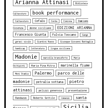
Arianna Attinasi
Biblioteca
book performance
Caltavuturo
Cefalù
Damiano
Caltavuturo
Cerda
Ciminna
EDIZIONI ARIANNA
Cosenza
donne siciliane
Francesco Giunta
Fulvia Toscano
Gangi
geraci siculo
Giardini Naxos
Giuseppe Giovanni Battaglia
handicap
letteratura
lingua siciliana
Madonie
marcella brancaforte
Maria
marinella fiume
Maria Pina Mitra
Occhipinti
Palermo
parco delle
Moni Ovadia
pietro
madonie
petralia sottana
attinasi
polizzi generosa
presentazione
santa
Randazzo
Roberto Sottile
romanzo
Sicilia
franco