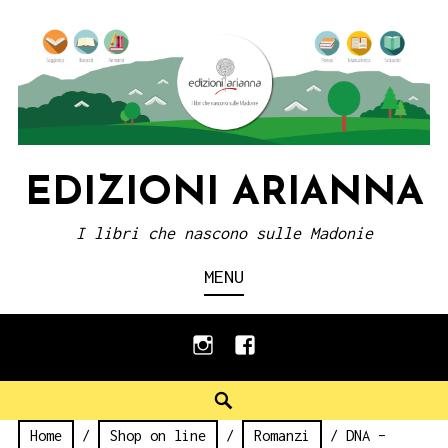
Skip
to
content
EDIZIONI ARIANNA
I libri che nascono sulle Madonie
MENU
instagram
facebook
Search
Home
/
Shop on line
/
Romanzi
/ DNA –