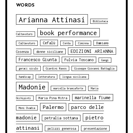
WORDS
Arianna Attinasi
Biblioteca
book performance
Caltavuturo
Cefalù
Damiano
Caltavuturo
Cerda
Ciminna
EDIZIONI ARIANNA
Cosenza
donne siciliane
Francesco Giunta
Fulvia Toscano
Gangi
geraci siculo
Giardini Naxos
Giuseppe Giovanni Battaglia
handicap
letteratura
lingua siciliana
Madonie
marcella brancaforte
Maria
marinella fiume
Maria Pina Mitra
Occhipinti
Palermo
parco delle
Moni Ovadia
pietro
madonie
petralia sottana
attinasi
polizzi generosa
presentazione