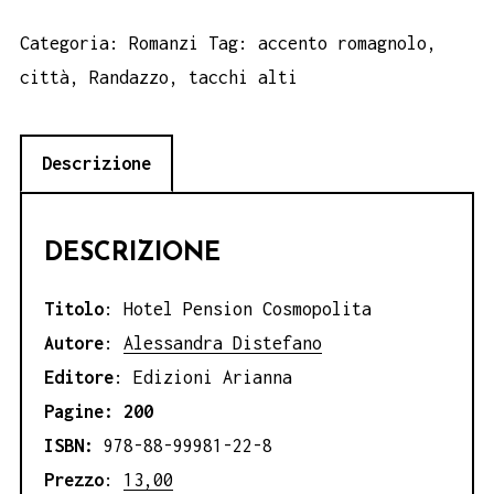
Pension
Cosmopolita,
Categoria:
Romanzi
Tag:
accento romagnolo
,
Alessandra
città
,
Randazzo
,
tacchi alti
Distefano
quantità
Descrizione
DESCRIZIONE
Titolo
: Hotel Pension Cosmopolita
Autore
:
Alessandra Distefano
Editore
: Edizioni Arianna
Pagine: 200
ISBN:
978-88-99981-22-8
Prezzo
:
13,00