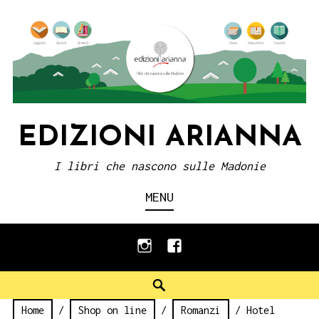
Skip
to
content
EDIZIONI ARIANNA
I libri che nascono sulle Madonie
MENU
instagram
facebook
Search
Home
/
Shop on line
/
Romanzi
/ Hotel