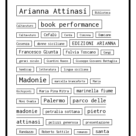
Arianna Attinasi
Biblioteca
book performance
Caltavuturo
Cefalù
Damiano
Caltavuturo
Cerda
Ciminna
EDIZIONI ARIANNA
Cosenza
donne siciliane
Francesco Giunta
Fulvia Toscano
Gangi
geraci siculo
Giardini Naxos
Giuseppe Giovanni Battaglia
handicap
letteratura
lingua siciliana
Madonie
marcella brancaforte
Maria
marinella fiume
Maria Pina Mitra
Occhipinti
Palermo
parco delle
Moni Ovadia
pietro
madonie
petralia sottana
attinasi
polizzi generosa
presentazione
santa
Randazzo
Roberto Sottile
romanzo