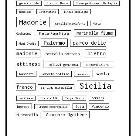
geraci siculo
Giardini Naxos
Giuseppe Giovanni Battaglia
handicap
letteratura
lingua siciliana
Madonie
marcella brancaforte
Maria
marinella fiume
Maria Pina Mitra
Occhipinti
Palermo
parco delle
Moni Ovadia
pietro
madonie
petralia sottana
attinasi
polizzi generosa
presentazione
santa
Randazzo
Roberto Sottile
romanzo
Sicilia
franco
santino mirabella
termini
siciliano
Statale 120
Targa Florio
Tusa
Vincenzo
imerese
Turismo esperenziale
Vincenzo Ognibene
Muscarella