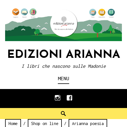
Skip
to
content
EDIZIONI ARIANNA
I libri che nascono sulle Madonie
MENU
instagram
facebook
Search
Home
/
Shop on line
/
Arianna poesia