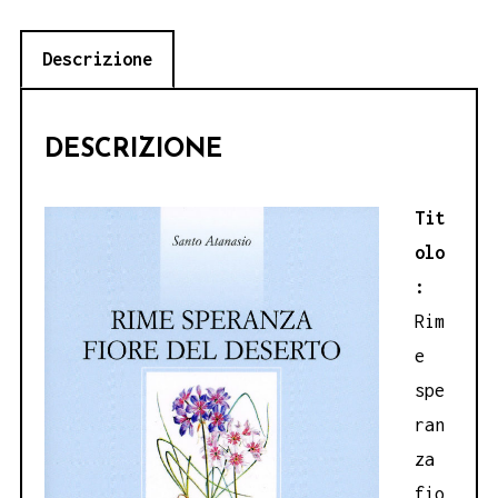
deserto
Descrizione
-
Santo
Atanasio
DESCRIZIONE
quantità
Tit
olo
:
Rim
e
spe
ran
za
fio