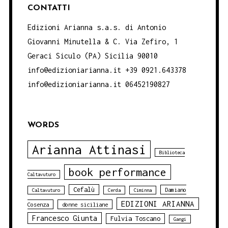
CONTATTI
Edizioni Arianna s.a.s. di Antonio
Giovanni Minutella & C. Via Zefiro, 1
Geraci Siculo (PA) Sicilia 90010
info@edizioniarianna.it +39 0921.643378
info@edizioniarianna.it 06452190827
WORDS
Arianna Attinasi
Biblioteca
book performance
Caltavuturo
Cefalù
Damiano
Caltavuturo
Cerda
Ciminna
EDIZIONI ARIANNA
Cosenza
donne siciliane
Francesco Giunta
Fulvia Toscano
Gangi