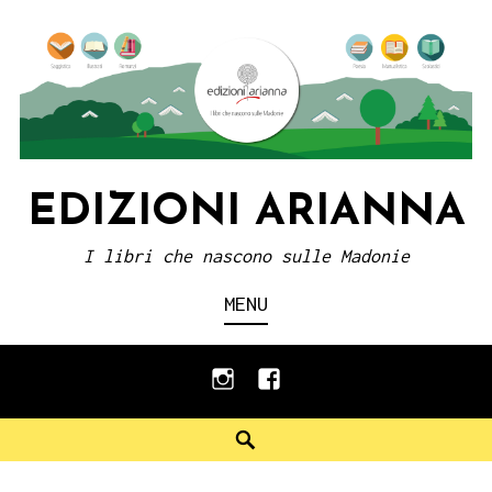
Skip
to
content
EDIZIONI ARIANNA
I libri che nascono sulle Madonie
MENU
instagram
facebook
Search