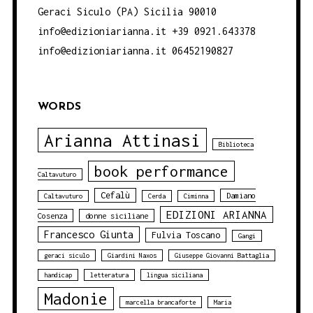
Geraci Siculo (PA) Sicilia 90010
info@edizioniarianna.it +39 0921.643378
info@edizioniarianna.it 06452190827
WORDS
Arianna Attinasi
Biblioteca
book performance
Caltavuturo
Cefalù
Damiano
Caltavuturo
Cerda
Ciminna
EDIZIONI ARIANNA
Cosenza
donne siciliane
Francesco Giunta
Fulvia Toscano
Gangi
geraci siculo
Giardini Naxos
Giuseppe Giovanni Battaglia
handicap
letteratura
lingua siciliana
Madonie
marcella brancaforte
Maria