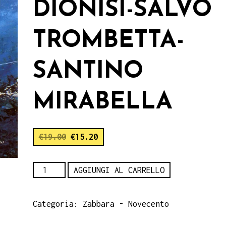
DIONISI-SALVO
TROMBETTA-
SANTINO
MIRABELLA
€
19.00
€
15.20
Se
AGGIUNGI AL CARRELLO
di
tant'acqua,
Categoria:
Zabbara - Novecento
Alberta