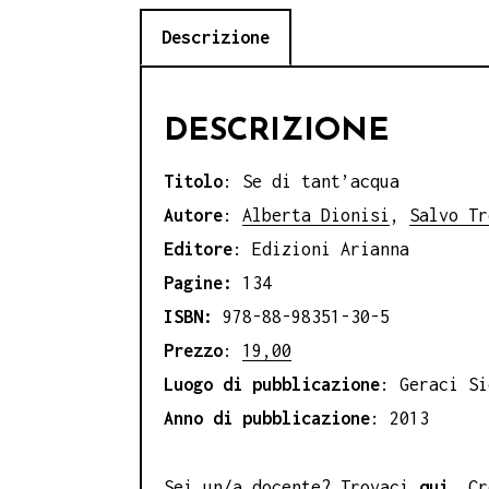
Descrizione
DESCRIZIONE
Titolo
: Se di tant’acqua
Autore
:
Alberta Dionisi
,
Salvo Tr
Editore
: Edizioni Arianna
Pagine:
134
ISBN:
978-88-98351-30-5
Prezzo
:
19,00
Luogo di pubblicazione
: Geraci Si
Anno di pubblicazione
: 2013
Sei un/a docente? Trovaci
qui
. C