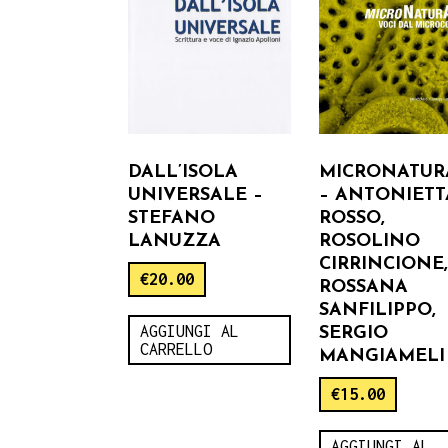
DALL’ISOLA
MICRONATUR
UNIVERSALE –
– ANTONIETT
STEFANO
ROSSO,
LANUZZA
ROSOLINO
CIRRINCIONE
€
20.00
ROSSANA
SANFILIPPO,
AGGIUNGI AL
SERGIO
CARRELLO
MANGIAMELI
€
15.00
AGGIUNGI AL