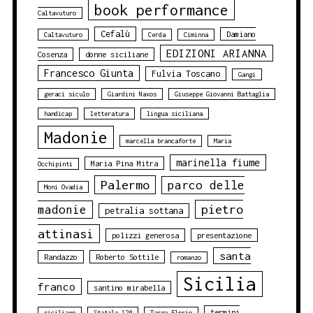
book performance
Caltavuturo
Cefalù
Damiano
Caltavuturo
Cerda
Ciminna
EDIZIONI ARIANNA
Cosenza
donne siciliane
Francesco Giunta
Fulvia Toscano
Gangi
geraci siculo
Giardini Naxos
Giuseppe Giovanni Battaglia
handicap
letteratura
lingua siciliana
Madonie
marcella brancaforte
Maria
marinella fiume
Maria Pina Mitra
Occhipinti
Palermo
parco delle
Moni Ovadia
pietro
madonie
petralia sottana
attinasi
polizzi generosa
presentazione
santa
Randazzo
Roberto Sottile
romanzo
Sicilia
franco
santino mirabella
termini
siciliano
Statale 120
Targa Florio