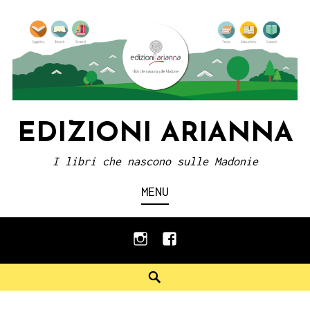
Skip
to
content
EDIZIONI ARIANNA
I libri che nascono sulle Madonie
MENU
instagram
facebook
Search