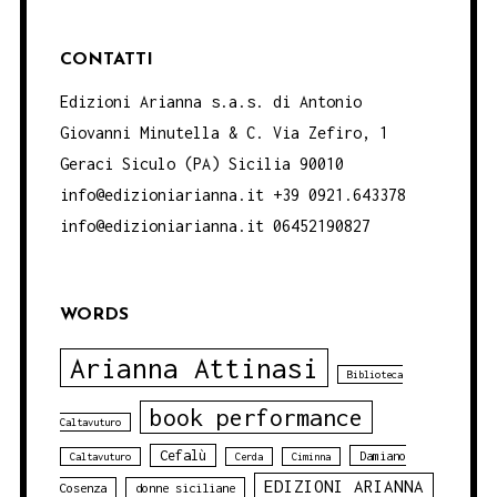
CONTATTI
Edizioni Arianna s.a.s. di Antonio
Giovanni Minutella & C. Via Zefiro, 1
Geraci Siculo (PA) Sicilia 90010
info@edizioniarianna.it +39 0921.643378
info@edizioniarianna.it 06452190827
WORDS
Arianna Attinasi
Biblioteca
book performance
Caltavuturo
Cefalù
Damiano
Caltavuturo
Cerda
Ciminna
EDIZIONI ARIANNA
Cosenza
donne siciliane