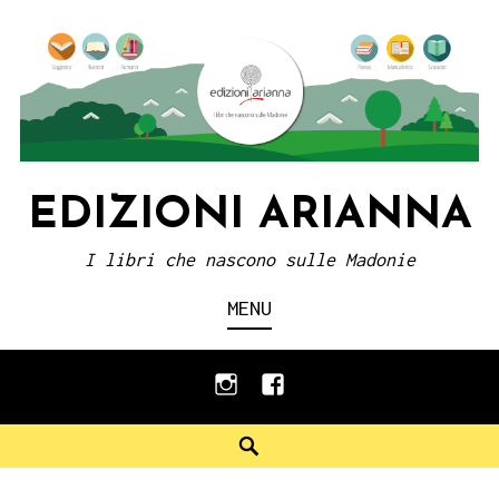
Skip
to
content
EDIZIONI ARIANNA
I libri che nascono sulle Madonie
MENU
instagram
facebook
Search