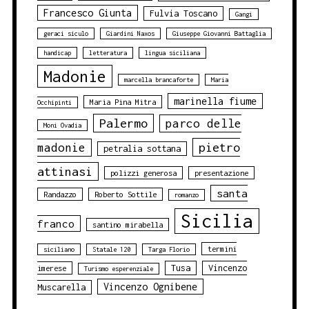
Francesco Giunta
Fulvia Toscano
Gangi
geraci siculo
Giardini Naxos
Giuseppe Giovanni Battaglia
handicap
letteratura
lingua siciliana
Madonie
marcella brancaforte
Maria
marinella fiume
Maria Pina Mitra
Occhipinti
Palermo
parco delle
Moni Ovadia
pietro
madonie
petralia sottana
attinasi
polizzi generosa
presentazione
santa
Randazzo
Roberto Sottile
romanzo
Sicilia
franco
santino mirabella
termini
siciliano
Statale 120
Targa Florio
Tusa
Vincenzo
imerese
Turismo esperenziale
Vincenzo Ognibene
Muscarella