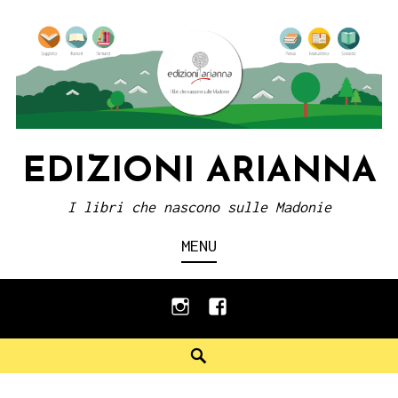
Skip
to
content
EDIZIONI ARIANNA
I libri che nascono sulle Madonie
MENU
instagram
facebook
Search