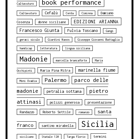
book performance
Caltavuturo
Cefalù
Damiano
Caltavuturo
Cerda
Ciminna
EDIZIONI ARIANNA
Cosenza
donne siciliane
Francesco Giunta
Fulvia Toscano
Gangi
geraci siculo
Giardini Naxos
Giuseppe Giovanni Battaglia
handicap
letteratura
lingua siciliana
Madonie
marcella brancaforte
Maria
marinella fiume
Maria Pina Mitra
Occhipinti
Palermo
parco delle
Moni Ovadia
pietro
madonie
petralia sottana
attinasi
polizzi generosa
presentazione
santa
Randazzo
Roberto Sottile
romanzo
Sicilia
franco
santino mirabella
termini
siciliano
Statale 120
Targa Florio